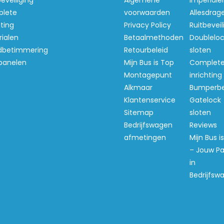
beveiliging
Algemene
Imperiale
lete
voorwaarden
Allesdrag
hting
Privacy Policy
Ruitbeveil
et zo sterk als staal,
ialen
Betaalmethoden
Doubleloc
t moderne design van de
betimmering
Retourbeleid
sloten
panelen
Mijn Bus is Top
Complet
Montagepunt
inrichting
n
Alkmaar
Bumperb
 en kunststof afdekkap op
Klantenservice
Gatelock
montage.
Sitemap
sloten
Bedrijfswagen
Reviews
afmetingen
Mijn Bus i
ewicht van het KammRack
– Jouw Pa
s te doen aan sterkte of
in
 het juiste gewicht ingevuld
Bedrijfsw
t KammRack geleverd in