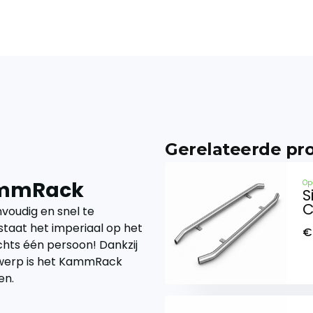
Gerelateerde pr
ammRack
Op
S
C
nvoudig en snel te
taat het imperiaal op het
€
chts één persoon! Dankzij
werp is het KammRack
en.