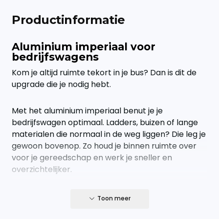
Productinformatie
Aluminium imperiaal voor
bedrijfswagens
Kom je altijd ruimte tekort in je bus? Dan is dit de
upgrade die je nodig hebt.
Met het aluminium imperiaal benut je je
bedrijfswagen optimaal. Ladders, buizen of lange
materialen die normaal in de weg liggen? Die leg je
gewoon bovenop. Zo houd je binnen ruimte over
voor je gereedschap en werk je sneller en
overzichtelijker.
Geen gedoe, gewoon een sterke oplossing die
Toon meer
doet wat hij moet doen.