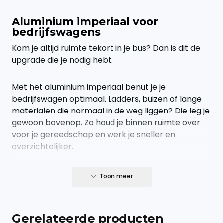
Aluminium imperiaal voor
bedrijfswagens
Kom je altijd ruimte tekort in je bus? Dan is dit de
upgrade die je nodig hebt.
Met het aluminium imperiaal benut je je
bedrijfswagen optimaal. Ladders, buizen of lange
materialen die normaal in de weg liggen? Die leg je
gewoon bovenop. Zo houd je binnen ruimte over
voor je gereedschap en werk je sneller en
overzichtelijker.
Geen gedoe, gewoon een sterke oplossing die
Toon meer
doet wat hij moet doen.
Een imperiaal is een must
Gerelateerde producten