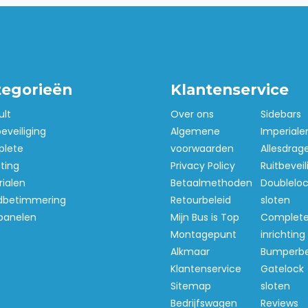
tegorieën
Klantenservice
ult
Over ons
Sidebars
beveiliging
Algemene
Imperiale
lete
voorwaarden
Allesdrag
hting
Privacy Policy
Ruitbeveil
ialen
Betaalmethoden
Doubleloc
betimmering
Retourbeleid
sloten
panelen
Mijn Bus is Top
Complet
Montagepunt
inrichting
Alkmaar
Bumperb
Klantenservice
Gatelock
Sitemap
sloten
Bedrijfswagen
Reviews