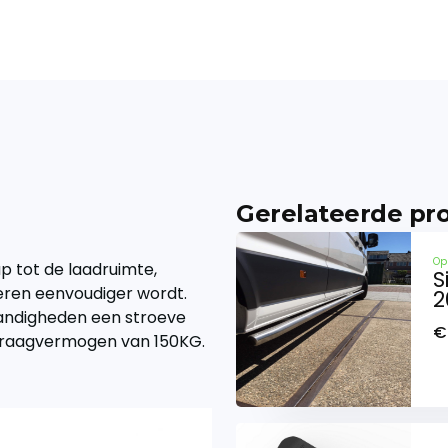
Gerelateerde pr
Op
p tot de laadruimte,
S
eren eenvoudiger wordt.
2
standigheden een stroeve
€
draagvermogen van 150KG.