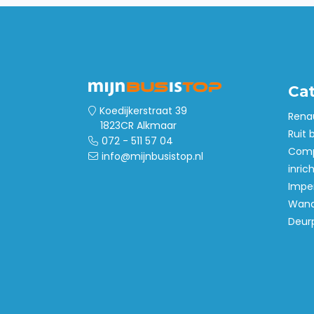
Ca
Koedijkerstraat 39
Rena
1823CR Alkmaar
Ruit 
072 - 511 57 04
Comp
info@mijnbusistop.nl
inric
Imper
Wand
Deur