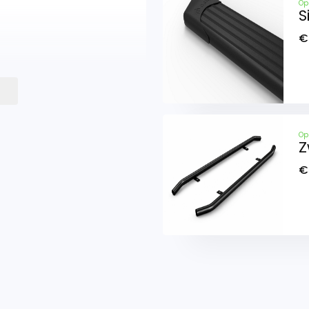
Op
S
€
Op
Z
€
n combinatie met een