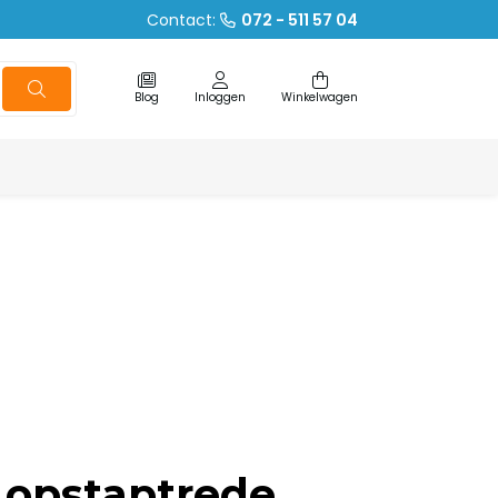
Contact:
072 - 511 57 04
Blog
Inloggen
Winkelwagen
 opstaptrede