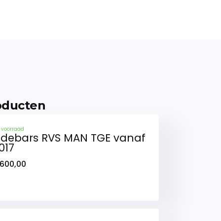
oducten
 voorraad
idebars RVS MAN TGE vanaf
017
600,00