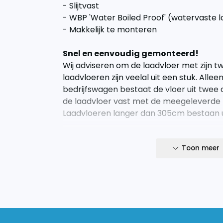
- Slijtvast
- WBP 'Water Boiled Proof' (watervaste 
- Makkelijk te monteren
Snel en eenvoudig gemonteerd!
Wij adviseren om de laadvloer met zijn twe
laadvloeren zijn veelal uit een stuk. Alle
bedrijfswagen bestaat de vloer uit twee 
de laadvloer vast met de meegeleverde 
Laadvloeren langer dan 305cm bestaan u
Indicatie levertijd
Wij leveren onze houten producten iede
Toon meer
Bestellingen op de maandag kunnen wij 
woensdag of donderdag.
Let op; betreft het model Ford Transit C
2023.