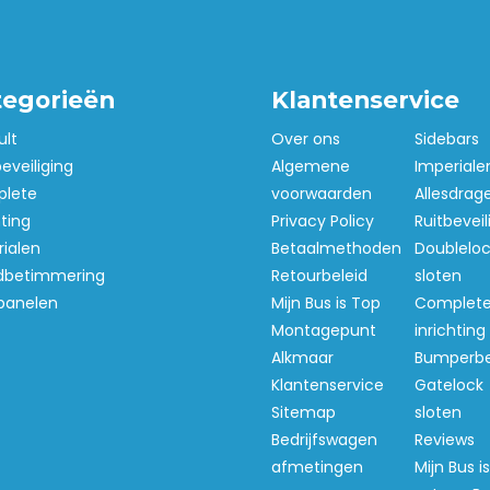
tegorieën
Klantenservice
ult
Over ons
Sidebars
beveiliging
Algemene
Imperiale
lete
voorwaarden
Allesdrag
hting
Privacy Policy
Ruitbeveil
ialen
Betaalmethoden
Doubleloc
betimmering
Retourbeleid
sloten
panelen
Mijn Bus is Top
Complet
Montagepunt
inrichting
Alkmaar
Bumperb
Klantenservice
Gatelock
Sitemap
sloten
Bedrijfswagen
Reviews
afmetingen
Mijn Bus i