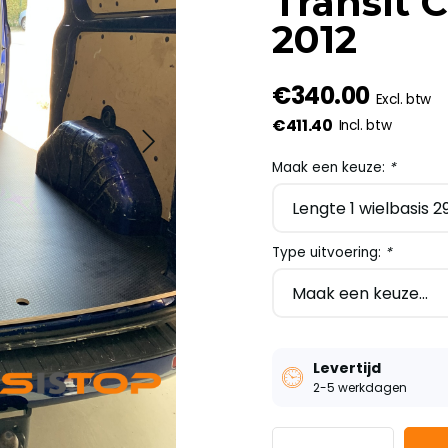
Transit 
2012
€340.00
Excl. btw
€411.40
Incl. btw
Maak een keuze:
*
Type uitvoering:
*
Levertijd
2-5 werkdagen