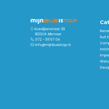
Ca
Koedijkerstraat 39
Rena
1823CR Alkmaar
Ruit 
072 - 511 57 04
Comp
info@mijnbusistop.nl
inric
Imper
Wand
Deur