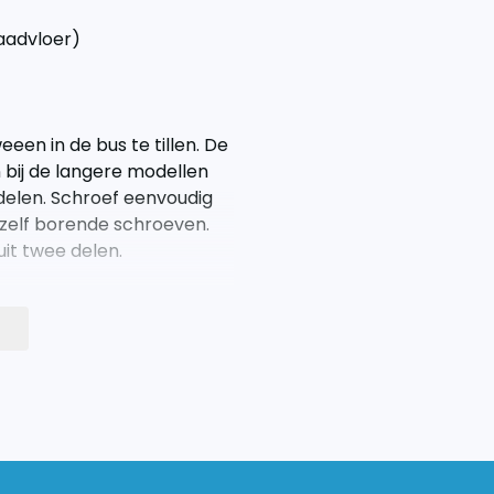
laadvloer)
een in de bus te tillen. De
en bij de langere modellen
delen. Schroef eenvoudig
zelf borende schroeven.
it twee delen.
re woensdag en donderdag.
vaak nog inplannen op de
ustom vanaf 2012 tot en met