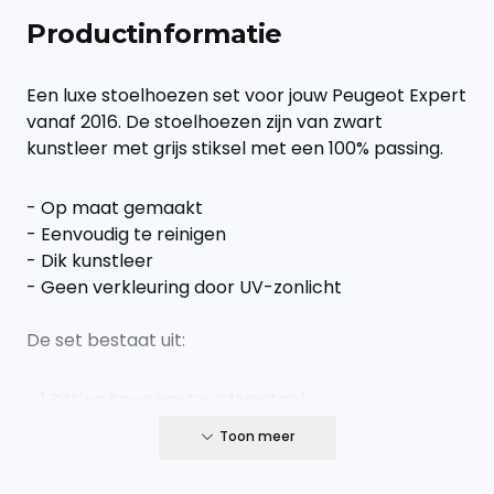
Productinformatie
Een luxe stoelhoezen set voor jouw Peugeot Expert
vanaf 2016. De stoelhoezen zijn van zwart
kunstleer met grijs stiksel met een 100% passing.
- Op maat gemaakt
- Eenvoudig te reinigen
- Dik kunstleer
- Geen verkleuring door UV-zonlicht
De set bestaat uit:
- 1 Zitting hoes bestuurdersstoel
- 2 Zitting hoezen duobank (2 persoons)
Toon meer
- 1 Rugleuning hoes bestuurdersstoel
- 1 Rugleuning hoes duobank