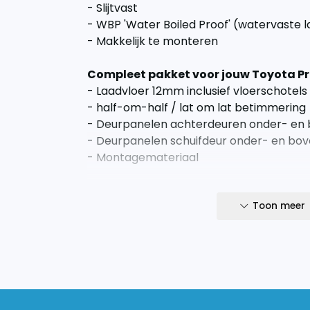
- Slijtvast
- WBP 'Water Boiled Proof' (watervaste 
- Makkelijk te monteren
Compleet pakket voor jouw Toyota Pr
- Laadvloer 12mm inclusief vloerschotels
- half-om-half / lat om lat betimmering
- Deurpanelen achterdeuren onder- en 
- Deurpanelen schuifdeur onder- en bov
- Montagemateriaal
Snel en eenvoudig gemonteerd!
Wij adviseren om de laadvloer met zijn twe
Toon meer
laadvloeren zijn veelal uit een stuk. Alle
bedrijfswagen bestaat de vloer uit twee 
de laadvloer vast met de meegeleverde 
Laadvloeren langer dan 305cm bestaan u
Indicatie levertijd