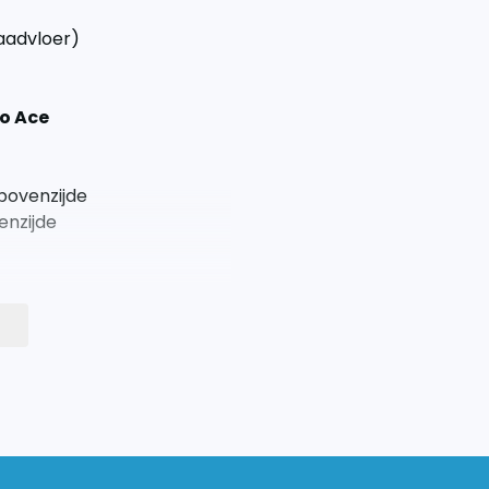
laadvloer)
o Ace
bovenzijde
enzijde
een in de bus te tillen. De
en bij de langere modellen
delen. Schroef eenvoudig
zelf borende schroeven.
it twee delen.