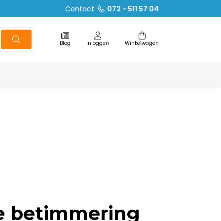
Contact:
072 - 511 57 04
Blog
Inloggen
Winkelwagen
e betimmering