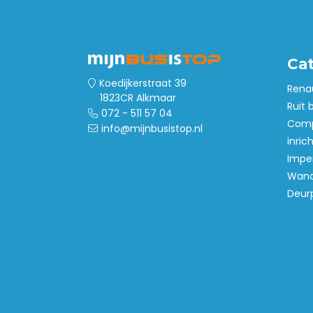
Wij leveren onze houten producten iede
Bestellingen op de maandag kunnen wij 
woensdag of donderdag.
Ca
Koedijkerstraat 39
Rena
1823CR Alkmaar
Ruit 
072 - 511 57 04
Comp
info@mijnbusistop.nl
inric
Imper
Wand
Deur