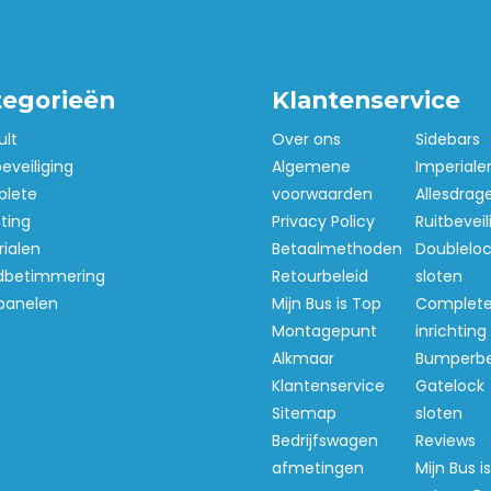
re woensdag en donderdag.
vaak nog inplannen op de
tegorieën
Klantenservice
ult
Over ons
Sidebars
beveiliging
Algemene
Imperiale
lete
voorwaarden
Allesdrag
hting
Privacy Policy
Ruitbeveil
ialen
Betaalmethoden
Doubleloc
betimmering
Retourbeleid
sloten
panelen
Mijn Bus is Top
Complet
Montagepunt
inrichting
Alkmaar
Bumperb
Klantenservice
Gatelock
Sitemap
sloten
Bedrijfswagen
Reviews
afmetingen
Mijn Bus i