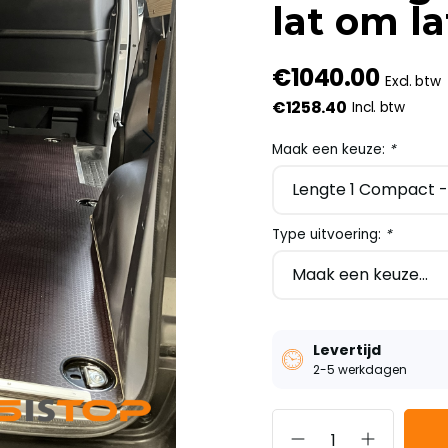
lat om l
€1040.00
Excl. btw
€1258.40
Incl. btw
Maak een keuze:
*
Type uitvoering:
*
Levertijd
2-5 werkdagen