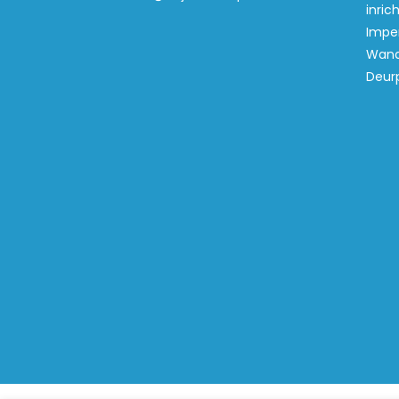
inric
Imper
Wand
Deur