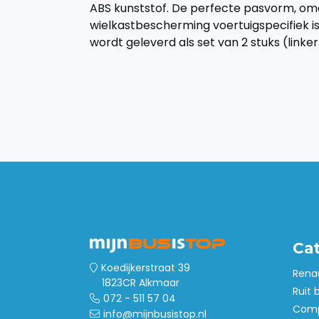
ABS kunststof. De perfecte pasvorm, om
wielkastbescherming voertuigspecifiek i
wordt geleverd als set van 2 stuks (linke
Ca
Koedijkerstraat 39
Rena
1823CR Alkmaar
Ruit 
072 - 511 57 04
Comp
info@mijnbusistop.nl