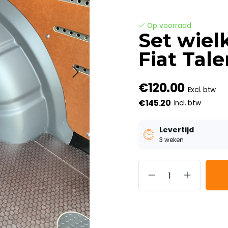
Op voorraad
Set wiel
Fiat Tal
€120.00
Excl. btw
€145.20
Incl. btw
Levertijd
3 weken