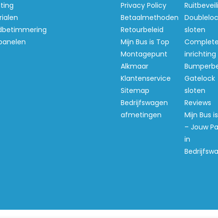
hting
Privacy Policy
Ruitbeveil
ialen
Betaalmethoden
Doubleloc
betimmering
Retourbeleid
sloten
panelen
Mijn Bus is Top
Complet
Montagepunt
inrichting
Alkmaar
Bumperb
Klantenservice
Gatelock
Sitemap
sloten
Bedrijfswagen
Reviews
afmetingen
Mijn Bus i
– Jouw Pa
in
Bedrijfsw