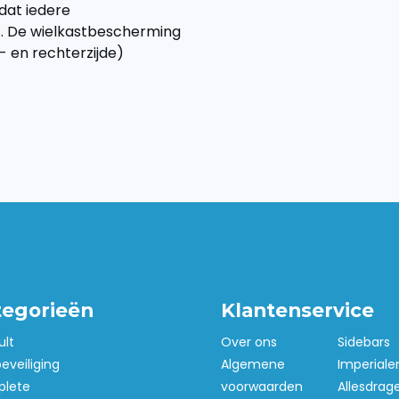
dat iedere
s. De wielkastbescherming
r- en rechterzijde)
tegorieën
Klantenservice
ult
Over ons
Sidebars
beveiliging
Algemene
Imperiale
lete
voorwaarden
Allesdrag