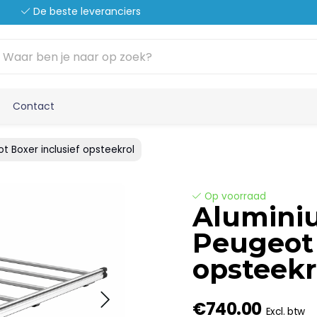
De beste leveranciers
Contact
t Boxer inclusief opsteekrol
Op voorraad
Alumini
Peugeot 
opsteekr
€740.00
Excl. btw