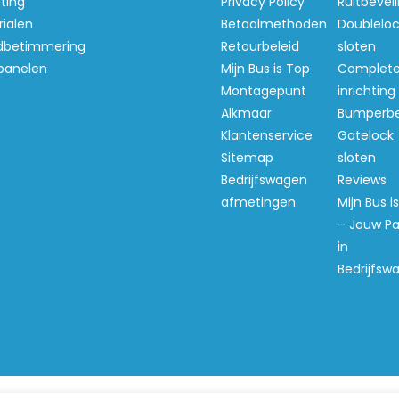
hting
Privacy Policy
Ruitbeveil
ialen
Betaalmethoden
Doubleloc
 doen
betimmering
Retourbeleid
sloten
j houden daar niet van. Het
panelen
Mijn Bus is Top
Complet
g en stabiel vervoert, elke
Montagepunt
inrichting
Alkmaar
Bumperb
Klantenservice
Gatelock
en klaar voor intensief
Sitemap
sloten
Bedrijfswagen
Reviews
afmetingen
Mijn Bus i
– Jouw Pa
in
n
Bedrijfsw
rd geleverd.