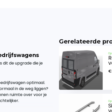
Gerelateerde pr
Op
edrijfswagens
R
v
is dit de upgrade die je
€
bedrijfswagen optimaal.
normaal in de weg liggen?
nnen ruimte over voor je
htelijker.
Op
S
v