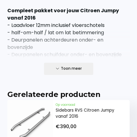
Compleet pakket voor jouw Citroen Jumpy
vanaf 2016
- Laadvloer 12mm inclusief vloerschotels
- half-om-half / lat om lat betimmering
- Deurpanelen achterdeuren onder- en
bovenzijde
- Deurpanelen schuifdeur onder- en bovenzijde
- Montagemateriaal
Toon meer
Snel en eenvoudig gemonteerd!
Wij adviseren om de laadvloer met zijn tweeen in
de bus te tillen. De laadvloeren zijn veelal uit een
Gerelateerde producten
stuk. Alleen bij de langere modellen bedrijfswagen
bestaat de vloer uit twee delen. Schroef eenvoudig
Op voorraad
Sidebars RVS Citroen Jumpy
de laadvloer vast met de meegeleverde zelf
vanaf 2016
borende schroeven. Laadvloeren langer dan
€390,00
305cm bestaan uit twee delen.