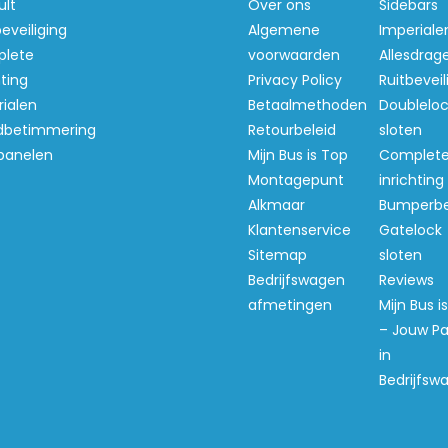
ult
Over ons
Sidebars
beveiliging
Algemene
Imperiale
lete
voorwaarden
Allesdrag
hting
Privacy Policy
Ruitbeveil
ialen
Betaalmethoden
Doubleloc
betimmering
Retourbeleid
sloten
panelen
Mijn Bus is Top
Complet
Montagepunt
inrichting
Alkmaar
Bumperb
Klantenservice
Gatelock
Sitemap
sloten
Bedrijfswagen
Reviews
afmetingen
Mijn Bus i
– Jouw Pa
in
Bedrijfsw