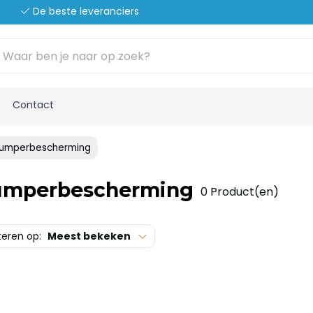
De beste leveranciers
Contact
umperbescherming
mperbescherming
0 Product(en)
teren op:
Meest bekeken