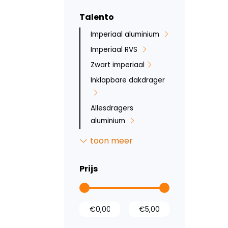
Talento
Imperiaal aluminium
Imperiaal RVS
Zwart imperiaal
Inklapbare dakdrager
Allesdragers
aluminium
Roof-railsystem
toon meer
Deurladders
Sidebars
Prijs
Backbar
Backbar
Opstaptreden
Bumperbescherming