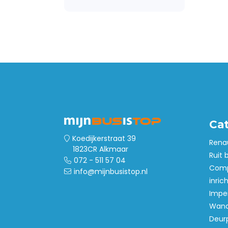
Ruit beveiliging
Inbraakbeveiliging
Led verlichting
Tussenwanden
Laadvloeren
Wandbetimmering
Deurpanelen
Ca
Dak- en
Koedijkerstraat 39
Rena
vloerventilatie
1823CR Alkmaar
Ruit 
072 - 511 57 04
Opstaptrede
Comp
info@mijnbusistop.nl
Stoelhoezen
inric
Accessoires
Imper
Wand
Wielkastbescherming
Deur