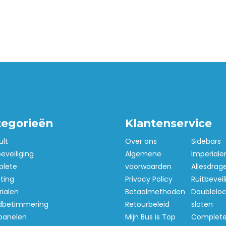
tegorieën
Klantenservice
ult
Over ons
Sidebars
beveiliging
Algemene
Imperiale
lete
voorwaarden
Allesdrag
hting
Privacy Policy
Ruitbeveil
ialen
Betaalmethoden
Doubleloc
betimmering
Retourbeleid
sloten
panelen
Mijn Bus is Top
Complet