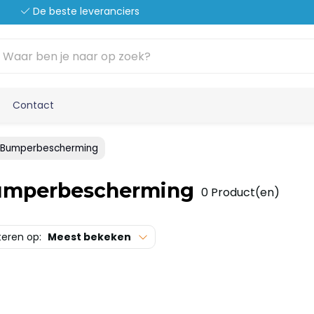
De beste leveranciers
Contact
Bumperbescherming
mperbescherming
0 Product(en)
teren op:
Meest bekeken