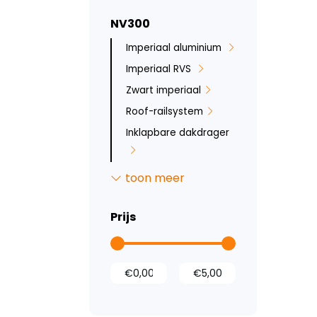
NV300
Imperiaal aluminium
Imperiaal RVS
Zwart imperiaal
Roof-railsystem
Inklapbare dakdrager
Allesdragers
toon meer
aluminium
Deurladders
Prijs
Sidebars
Backbar
Ruit beveiliging
Bumperbescherming