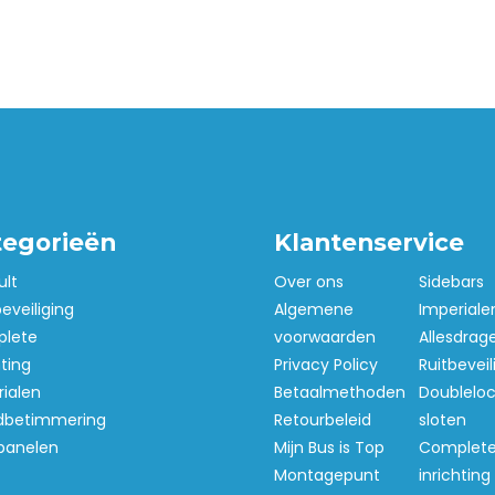
tegorieën
Klantenservice
ult
Over ons
Sidebars
beveiliging
Algemene
Imperiale
lete
voorwaarden
Allesdrag
hting
Privacy Policy
Ruitbeveil
ialen
Betaalmethoden
Doubleloc
betimmering
Retourbeleid
sloten
panelen
Mijn Bus is Top
Complet
Montagepunt
inrichting