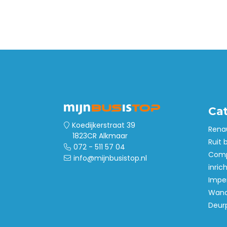
Inbraakbeveiliging
Led verlichting
Tussenwanden
Laadvloeren
Wandbetimmering
Deurpanelen
Dak- en
Ca
vloerventilatie
Koedijkerstraat 39
Rena
1823CR Alkmaar
Ruit 
072 - 511 57 04
Comp
info@mijnbusistop.nl
inric
Imper
Wand
Deur