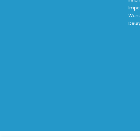
inric
Imper
Wand
Deur