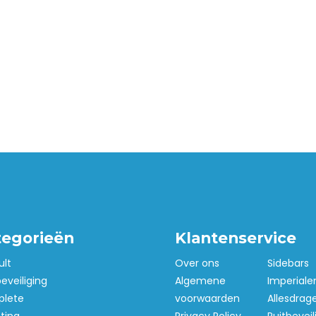
tegorieën
Klantenservice
ult
Over ons
Sidebars
beveiliging
Algemene
Imperiale
lete
voorwaarden
Allesdrag