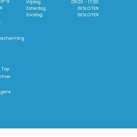
iging
Vrijdag:
09:00 - 17:00
k
Zaterdag:
GESLOTEN
Zondag:
GESLOTEN
e
escherming
s Top
rtner
agens