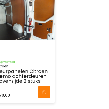
Op voorraad
troen
eurpanelen Citroen
emo achterdeuren
ovenzijde 2 stuks
70,00