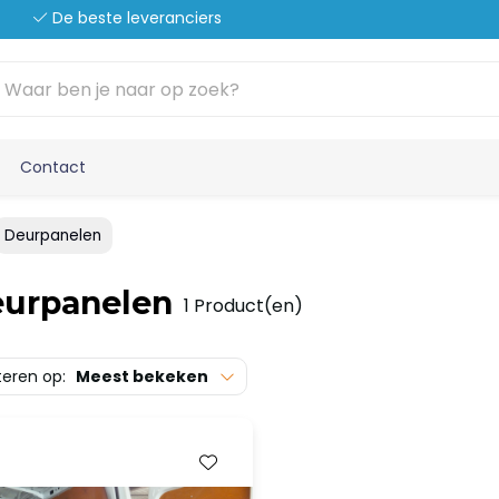
De beste leveranciers
Contact
Deurpanelen
urpanelen
1 Product(en)
teren op:
Meest bekeken