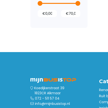
Dak- en
vloerventilatie
Bumperbescherming
Ca
Koedijkerstraat 39
Rena
1823CR Alkmaar
Ruit 
072 - 511 57 04
Comp
info@mijnbusistop.nl