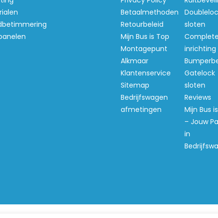
hting
Privacy Policy
Ruitbeveil
ialen
Betaalmethoden
Doubleloc
betimmering
Retourbeleid
sloten
panelen
Mijn Bus is Top
Complet
Montagepunt
inrichting
Alkmaar
Bumperb
Klantenservice
Gatelock
Sitemap
sloten
Bedrijfswagen
Reviews
afmetingen
Mijn Bus i
– Jouw Pa
in
Bedrijfsw