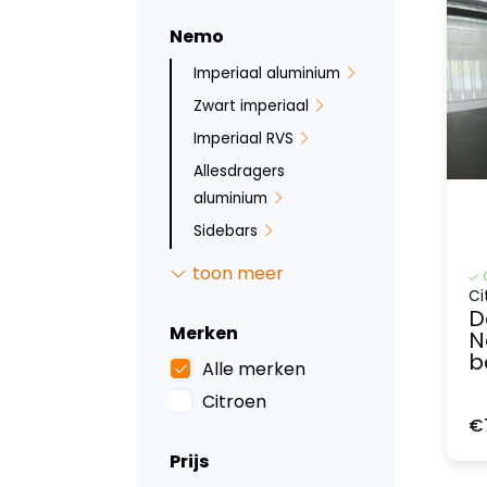
Nemo
Imperiaal aluminium
Zwart imperiaal
Imperiaal RVS
Allesdragers
aluminium
Sidebars
Ruit beveiliging
toon meer
Inbraakbeveiliging
Ci
D
Led verlichting
Merken
N
b
Tussenwanden
Alle merken
Laadvloeren
Citroen
€
Wandbetimmering
Prijs
Deurpanelen