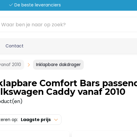
De beste leveranciers
Contact
anaf 2010
Inklapbare dakdrager
klapbare Comfort Bars passen
lkswagen Caddy vanaf 2010
oduct(en)
teren op:
Laagste prijs