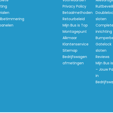
lete
voorwaarden
Allesdrag
hting
Privacy Policy
Ruitbeveil
ialen
Betaalmethoden
Doubleloc
betimmering
Retourbeleid
sloten
panelen
Mijn Bus is Top
Complet
Montagepunt
inrichting
Alkmaar
Bumperb
Klantenservice
Gatelock
Sitemap
sloten
Bedrijfswagen
Reviews
afmetingen
Mijn Bus i
– Jouw Pa
in
Bedrijfsw