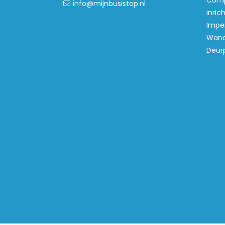
Comp
info@mijnbusistop.nl
inric
Imper
Wand
Deur