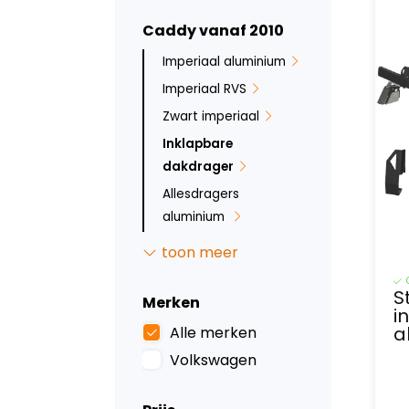
Caddy vanaf 2010
Imperiaal aluminium
Imperiaal RVS
Zwart imperiaal
Inklapbare
dakdrager
Allesdragers
aluminium
Sidebars
toon meer
Backbar
S
Bumperbescherming
Merken
i
Ruit beveiliging
a
Alle merken
Inbraakbeveiliging
Volkswagen
Led verlichting
Tussenwanden