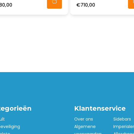
80,00
€710,00
tegorieën
Klantenservice
ult
Over ons
Sidebars
beveiliging
Algemene
Imperiale