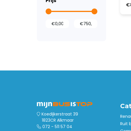
Prijs
€
Laadruimte
bescherming
Wandbetimmering
Deurpanelen
Kast inrichting
Dak- en
vloerventilatie
Accessoires
Stoelhoezen
Ca
Koedijkerstraat 39
Rena
1823CR Alkmaar
Ruit 
072 - 511 57 04