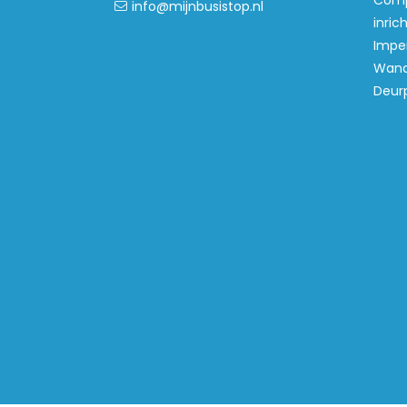
Comp
info@mijnbusistop.nl
inric
Imper
Wand
Deur