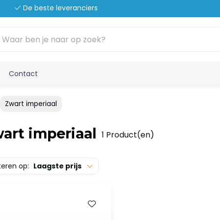
De beste leveranciers
Contact
Zwart imperiaal
art imperiaal
1 Product(en)
teren op:
Laagste prijs