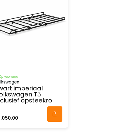
Op voorraad
lkswagen
wart imperiaal
olkswagen T5
nclusief opsteekrol
1.050,00