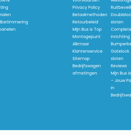
lete
voorwaarden
Allesdrag
hting
Privacy Policy
Ruitbeveil
ialen
Betaalmethoden
Doubleloc
betimmering
Retourbeleid
sloten
panelen
Mijn Bus is Top
Complet
Montagepunt
inrichting
Alkmaar
Bumperb
Klantenservice
Gatelock
Sitemap
sloten
Bedrijfswagen
Reviews
afmetingen
Mijn Bus i
– Jouw Pa
in
Bedrijfsw