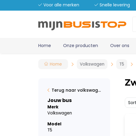
Voor alle merken
Snelle levering
Home
Onze producten
Over ons
Home
Volkswagen
T5
Zw
Terug naar volkswagen
Jouw bus
Sor
Merk
Volkswagen
Model
T5