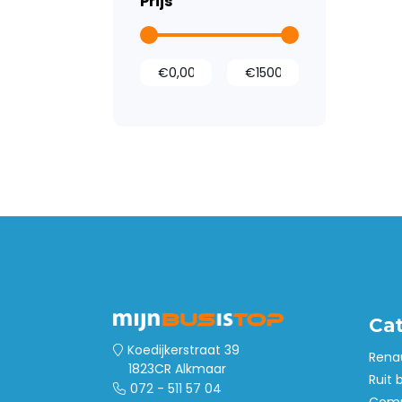
Prijs
Tussenwanden
Laadvloeren
Wandbetimmering
Deurpanelen
Wielkastbescherming
Opstaptrede
Accessoires
Stoelhoezen
Ca
Koedijkerstraat 39
Rena
1823CR Alkmaar
Ruit 
072 - 511 57 04