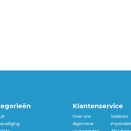
tegorieën
Klantenservice
ult
Over ons
Sidebars
beveiliging
Algemene
Imperiale