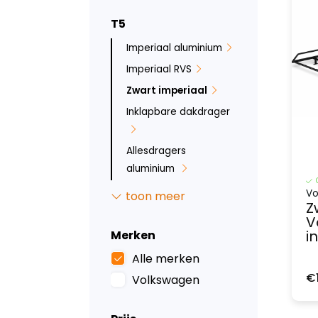
T5
Imperiaal aluminium
Imperiaal RVS
Zwart imperiaal
Inklapbare dakdrager
Allesdragers
aluminium
Deurladders
Vo
toon meer
Z
Sidebars
V
Backbar
i
Merken
Ruit beveiliging
Alle merken
Bumperbescherming
€
Volkswagen
Inbraakbeveiliging
Led verlichting