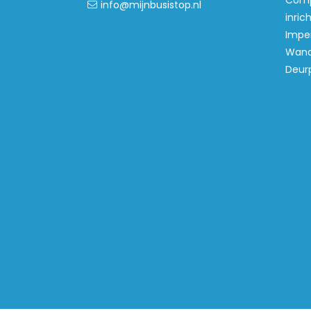
Comp
info@mijnbusistop.nl
inric
Imper
Wand
Deur