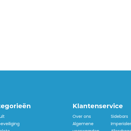
tegorieën
Klantenservice
ult
Over ons
Sidebars
beveiliging
Algemene
Imperiale