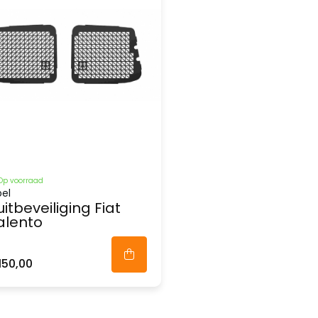
Op voorraad
el
uitbeveiliging Fiat
alento
150,00