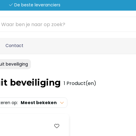
De beste leveranciers
Contact
uit beveiliging
it beveiliging
1 Product(en)
teren op:
Meest bekeken