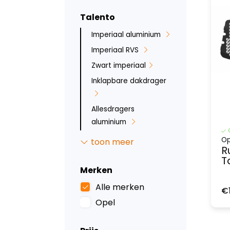
Talento
Imperiaal aluminium
Imperiaal RVS
Zwart imperiaal
Inklapbare dakdrager
Allesdragers
aluminium
Roof-railsystem
Op
toon meer
R
Deurladders
T
Sidebars
Merken
Backbar
Alle merken
€
Backbar
Opel
Opstaptreden
Bumperbescherming