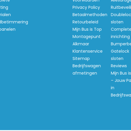
lete
voorwaarden
Allesdrag
hting
Privacy Policy
Ruitbeveil
ialen
Betaalmethoden
Doubleloc
betimmering
Retourbeleid
sloten
panelen
Mijn Bus is Top
Complet
Montagepunt
inrichting
Alkmaar
Bumperb
Klantenservice
Gatelock
Sitemap
sloten
Bedrijfswagen
Reviews
afmetingen
Mijn Bus i
– Jouw Pa
in
Bedrijfsw