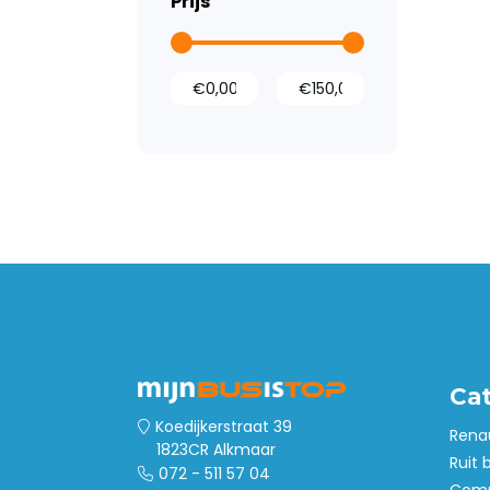
Prijs
Ruit beveiliging
Inbraakbeveiliging
Led verlichting
Tussenwanden
Laadvloeren
Wandbetimmering
Deurpanelen
Dak- en
vloerventilatie
Opstaptrede
Stoelhoezen
Accessoires
Ca
Wielkastbescherming
Koedijkerstraat 39
Rena
1823CR Alkmaar
Ruit 
072 - 511 57 04