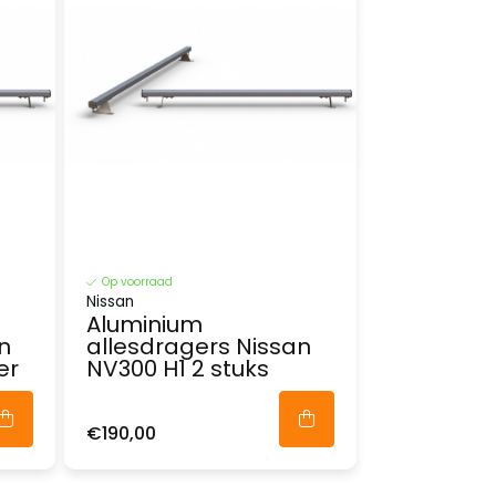
Op voorraad
Nissan
Aluminium
n
allesdragers Nissan
er
NV300 H1 2 stuks
€190,00