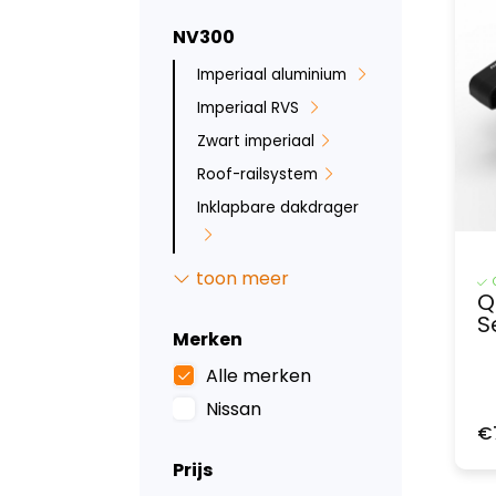
NV300
Imperiaal aluminium
Imperiaal RVS
Zwart imperiaal
Roof-railsystem
Inklapbare dakdrager
Allesdragers
toon meer
aluminium
Q
S
Deurladders
Merken
Sidebars
Alle merken
Backbar
Nissan
Ruit beveiliging
€
Bumperbescherming
Prijs
Inbraakbeveiliging