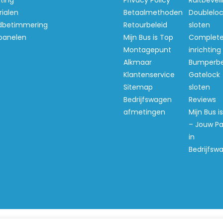
hting
Privacy Policy
Ruitbeveil
ialen
Betaalmethoden
Doubleloc
betimmering
Retourbeleid
sloten
panelen
Mijn Bus is Top
Complet
Montagepunt
inrichting
Alkmaar
Bumperb
Klantenservice
Gatelock
Sitemap
sloten
Bedrijfswagen
Reviews
afmetingen
Mijn Bus i
– Jouw Pa
in
Bedrijfsw