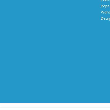
inric
Imper
Wand
Deur