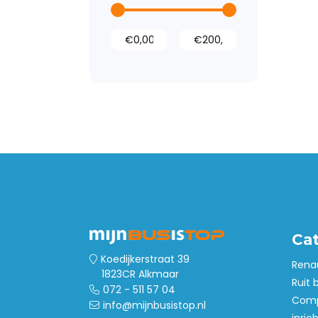
Led verlichting
Tussenwanden
Laadvloeren
Wandbetimmering
Deurpanelen
Dak- en
vloerventilatie
Ca
Koedijkerstraat 39
Rena
1823CR Alkmaar
Ruit 
072 - 511 57 04
Comp
info@mijnbusistop.nl