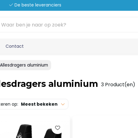
De beste leveranciers
Contact
Allesdragers aluminium
lesdragers aluminium
3 Product(en)
teren op:
Meest bekeken