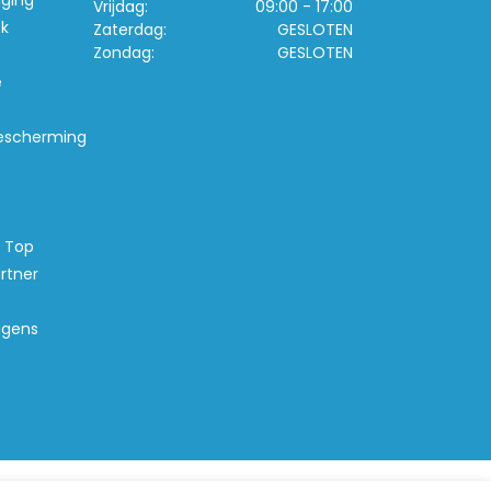
iging
Vrijdag:
09:00 - 17:00
k
Zaterdag:
GESLOTEN
Zondag:
GESLOTEN
e
escherming
s Top
rtner
agens