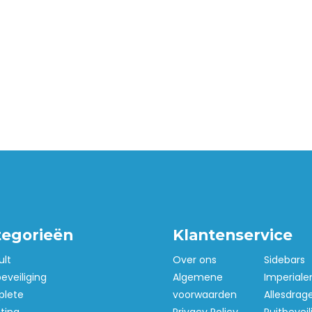
tegorieën
Klantenservice
ult
Over ons
Sidebars
beveiliging
Algemene
Imperiale
lete
voorwaarden
Allesdrag