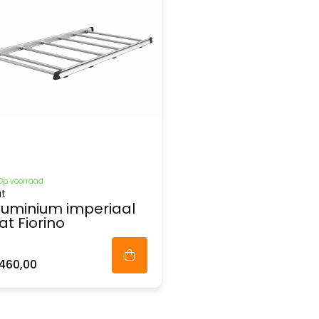
Op voorraad
at
luminium imperiaal
iat Fiorino
460,00