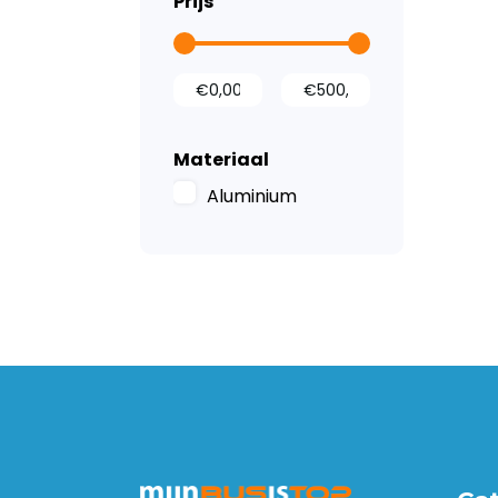
Prijs
Wandbetimmering
Deurpanelen
Dak- en
vloerventilatie
Materiaal
Aluminium