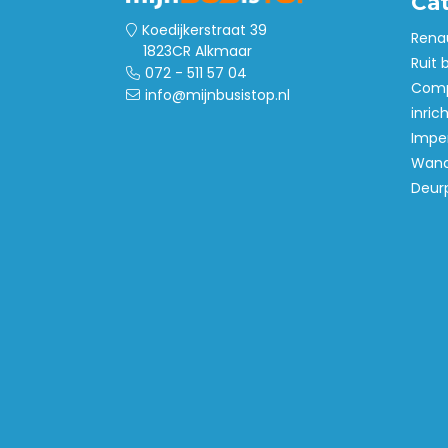
Ca
Koedijkerstraat 39
Rena
1823CR Alkmaar
Ruit 
072 - 511 57 04
Comp
info@mijnbusistop.nl
inric
Imper
Wand
Deur