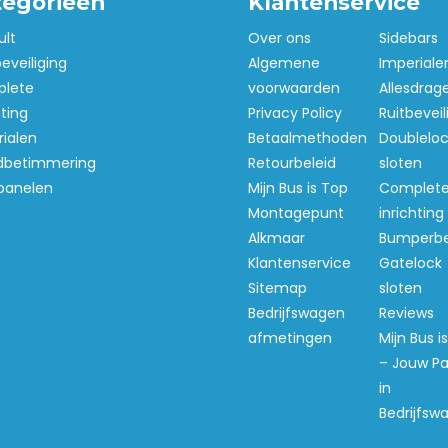
tegorieën
Klantenservice
ult
Over ons
Sidebars
beveiliging
Algemene
Imperiale
lete
voorwaarden
Allesdrag
hting
Privacy Policy
Ruitbeveil
ialen
Betaalmethoden
Doubleloc
betimmering
Retourbeleid
sloten
panelen
Mijn Bus is Top
Complet
Montagepunt
inrichting
Alkmaar
Bumperb
Klantenservice
Gatelock
Sitemap
sloten
Bedrijfswagen
Reviews
afmetingen
Mijn Bus i
– Jouw Pa
in
Bedrijfsw