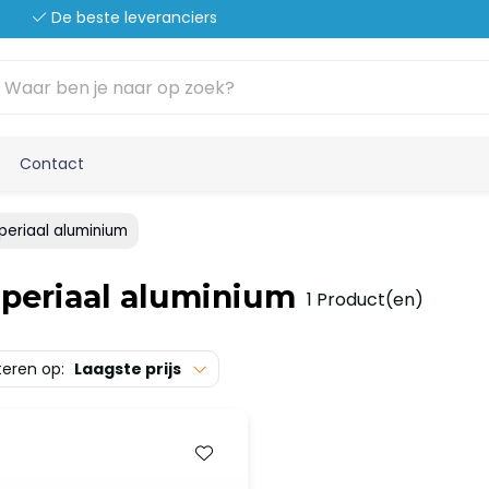
De beste leveranciers
Contact
periaal aluminium
periaal aluminium
1 Product(en)
teren op:
Laagste prijs