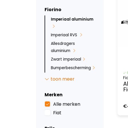
Fiorino
Imperiaal aluminium
Imperiaal RVS
Allesdragers
aluminium
Zwart imperiaal
Bumperbescherming
Sidebars
Fi
toon meer
A
Backbar
F
Ruit beveiliging
Merken
Inbraakbeveiliging
Alle merken
€
Led verlichting
Fiat
Tussenwanden
Laadvloeren