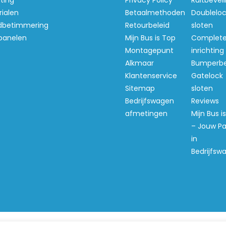
hting
Privacy Policy
Ruitbeveil
ialen
Betaalmethoden
Doubleloc
betimmering
Retourbeleid
sloten
panelen
Mijn Bus is Top
Complet
Montagepunt
inrichting
Alkmaar
Bumperb
Klantenservice
Gatelock
Sitemap
sloten
Bedrijfswagen
Reviews
afmetingen
Mijn Bus i
– Jouw Pa
in
Bedrijfsw