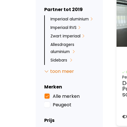
Partner tot 2019
Imperiaal aluminium
Imperiaal RVS
Zwart imperiaal
Allesdragers
aluminium
Sidebars
Backbar
toon meer
Ruit beveiliging
Pe
D
Bumperbescherming
Merken
P
s
Inbraakbeveiliging
Alle merken
Led verlichting
Peugeot
Tussenwanden
€
Prijs
Laadvloeren