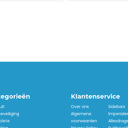
tegorieën
Klantenservice
ult
Over ons
Sidebars
beveiliging
Algemene
Imperiale
lete
voorwaarden
Allesdrag