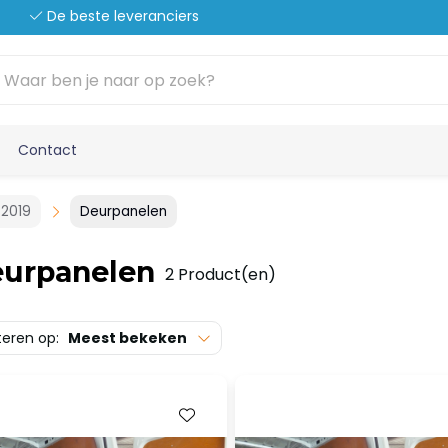
De beste leveranciers
Contact
 2019
Deurpanelen
urpanelen
2 Product(en)
teren op:
Meest bekeken