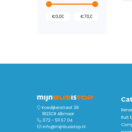
Wandbetimmering
Deurpanelen
Dak- en
vloerventilatie
Opstaptrede
Ca
Koedijkerstraat 39
Rena
1823CR Alkmaar
Ruit 
072 - 511 57 04
Comp
info@mijnbusistop.nl