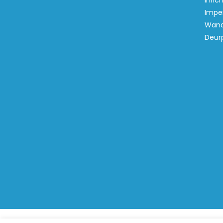
inric
Imper
Wand
Deur