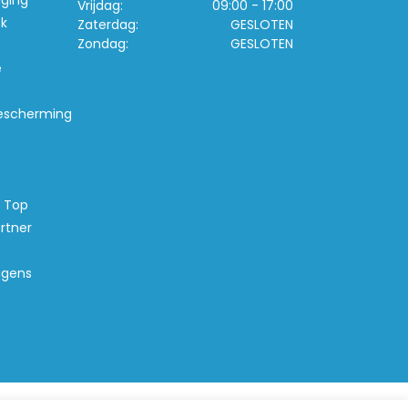
iging
Vrijdag:
09:00 - 17:00
k
Zaterdag:
GESLOTEN
Zondag:
GESLOTEN
e
escherming
s Top
rtner
agens