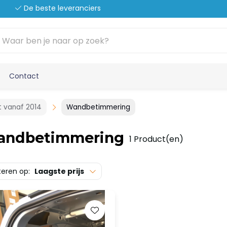
De beste leveranciers
Contact
t vanaf 2014
Wandbetimmering
andbetimmering
1 Product(en)
teren op:
Laagste prijs