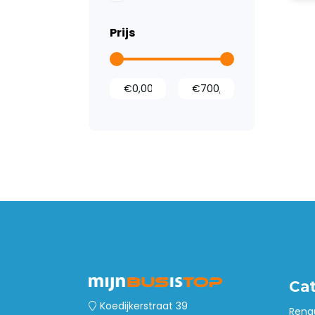
Tussenwanden
Prijs
Laadvloeren
Wandbetimmering
Deurpanelen
Opstaptrede
Dak- en
vloerventilatie
Accessoires
Kasten en
ladesystemen
Imperialen
Ca
Koedijkerstraat 39
Rena