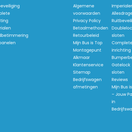
beveiliging
Algemene
Imperiale
lete
voorwaarden
Allesdrag
hting
Privacy Policy
Ruitbeveil
ialen
Betaalmethoden
Doubleloc
betimmering
Retourbeleid
sloten
panelen
Mijn Bus is Top
Complet
Montagepunt
inrichting
Alkmaar
Bumperb
Klantenservice
Gatelock
Sitemap
sloten
Bedrijfswagen
Reviews
afmetingen
Mijn Bus i
– Jouw Pa
in
Bedrijfsw