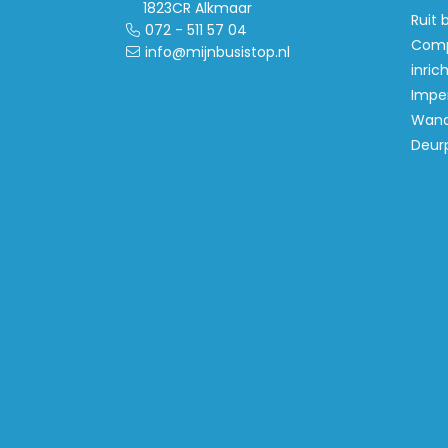
1823CR Alkmaar
Ruit 
072 - 511 57 04
Comp
info@mijnbusistop.nl
inric
Imper
Wand
Deur