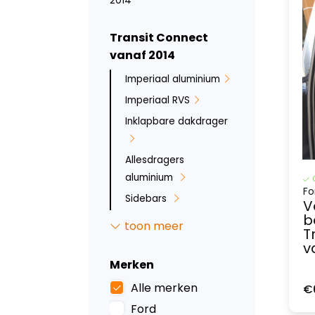
2014
Transit Connect
vanaf 2014
Imperiaal aluminium
Imperiaal RVS
Inklapbare dakdrager
Allesdragers
aluminium
Fo
Sidebars
V
b
Backbar
toon meer
T
Ruit beveiliging
v
Bumperbescherming
Merken
Inbraakbeveiliging
Alle merken
€
Led verlichting
Ford