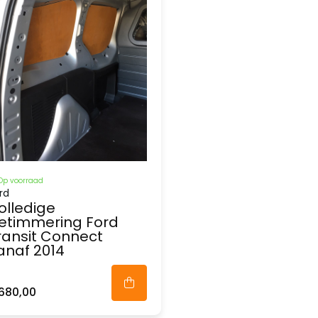
Op voorraad
rd
olledige
etimmering Ford
ransit Connect
anaf 2014
680,00