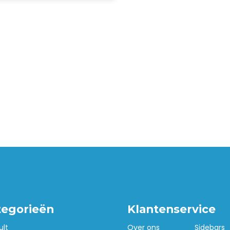
tegorieën
Klantenservice
ult
Over ons
Sidebars