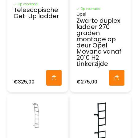
Op voorraad
Telescopische
Op voorraad
Opel
Get-Up ladder
Zwarte duplex
ladder 270
graden
montage op
deur Opel
Movano vanaf
2010 H2
Linkerzijde
€325,00
€275,00