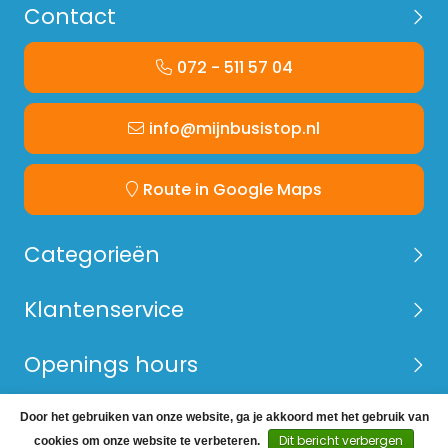
Contact
072 - 511 57 04
info@mijnbusistop.nl
Route in Google Maps
Categorieën
Klantenservice
Openings hours
Door het gebruiken van onze website, ga je akkoord met het gebruik van
© Copyright 2026 Mijn Bus is Top -
Webshop laten
Dit bericht verbergen
cookies om onze website te verbeteren.