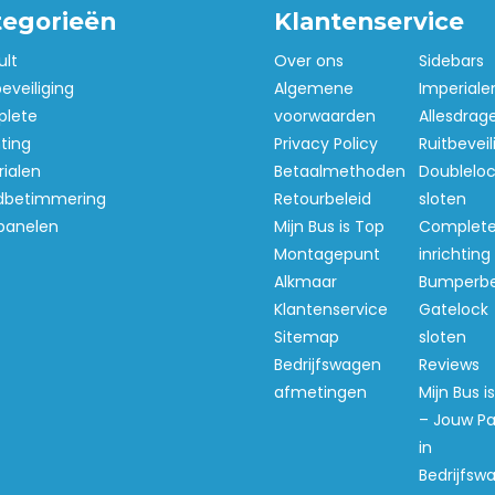
tegorieën
Klantenservice
ult
Over ons
Sidebars
beveiliging
Algemene
Imperiale
lete
voorwaarden
Allesdrag
hting
Privacy Policy
Ruitbeveil
ialen
Betaalmethoden
Doubleloc
betimmering
Retourbeleid
sloten
panelen
Mijn Bus is Top
Complet
Montagepunt
inrichting
Alkmaar
Bumperb
Klantenservice
Gatelock
Sitemap
sloten
Bedrijfswagen
Reviews
afmetingen
Mijn Bus i
– Jouw Pa
in
Bedrijfsw