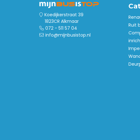
Ca
Koedijkerstraat 39
Rena
1823CR Alkmaar
Ruit 
072 - 511 57 04
Comp
info@mijnbusistop.nl
inric
Imper
Wand
Deur