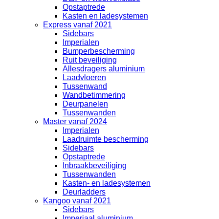
Opstaptrede
Kasten en ladesystemen
Express vanaf 2021
Sidebars
Imperialen
Bumperbescherming
Ruit beveiliging
Allesdragers aluminium
Laadvloeren
Tussenwand
Wandbetimmering
Deurpanelen
Tussenwanden
Master vanaf 2024
Imperialen
Laadruimte bescherming
Sidebars
Opstaptrede
Inbraakbeveiliging
Tussenwanden
Kasten- en ladesystemen
Deurladders
Kangoo vanaf 2021
Sidebars
Imperiaal aluminium