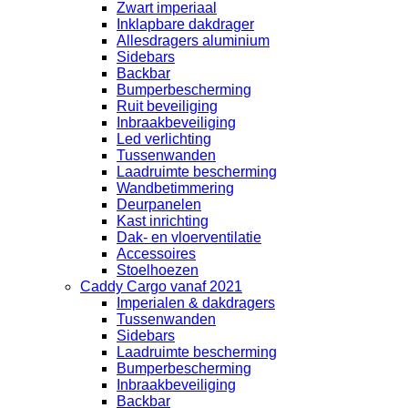
Zwart imperiaal
Inklapbare dakdrager
Allesdragers aluminium
Sidebars
Backbar
Bumperbescherming
Ruit beveiliging
Inbraakbeveiliging
Led verlichting
Tussenwanden
Laadruimte bescherming
Wandbetimmering
Deurpanelen
Kast inrichting
Dak- en vloerventilatie
Accessoires
Stoelhoezen
Caddy Cargo vanaf 2021
Imperialen & dakdragers
Tussenwanden
Sidebars
Laadruimte bescherming
Bumperbescherming
Inbraakbeveiliging
Backbar