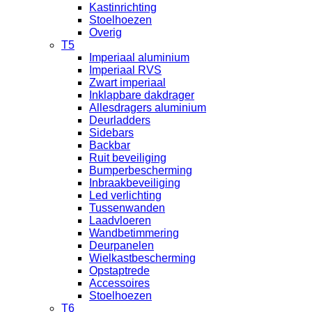
Kastinrichting
Stoelhoezen
Overig
T5
Imperiaal aluminium
Imperiaal RVS
Zwart imperiaal
Inklapbare dakdrager
Allesdragers aluminium
Deurladders
Sidebars
Backbar
Ruit beveiliging
Bumperbescherming
Inbraakbeveiliging
Led verlichting
Tussenwanden
Laadvloeren
Wandbetimmering
Deurpanelen
Wielkastbescherming
Opstaptrede
Accessoires
Stoelhoezen
T6