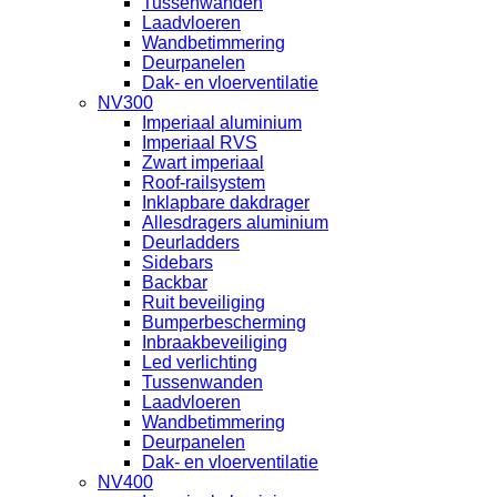
Tussenwanden
Laadvloeren
Wandbetimmering
Deurpanelen
Dak- en vloerventilatie
NV300
Imperiaal aluminium
Imperiaal RVS
Zwart imperiaal
Roof-railsystem
Inklapbare dakdrager
Allesdragers aluminium
Deurladders
Sidebars
Backbar
Ruit beveiliging
Bumperbescherming
Inbraakbeveiliging
Led verlichting
Tussenwanden
Laadvloeren
Wandbetimmering
Deurpanelen
Dak- en vloerventilatie
NV400