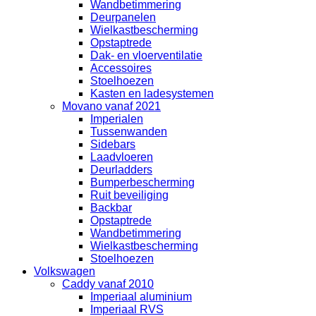
Wandbetimmering
Deurpanelen
Wielkastbescherming
Opstaptrede
Dak- en vloerventilatie
Accessoires
Stoelhoezen
Kasten en ladesystemen
Movano vanaf 2021
Imperialen
Tussenwanden
Sidebars
Laadvloeren
Deurladders
Bumperbescherming
Ruit beveiliging
Backbar
Opstaptrede
Wandbetimmering
Wielkastbescherming
Stoelhoezen
Volkswagen
Caddy vanaf 2010
Imperiaal aluminium
Imperiaal RVS