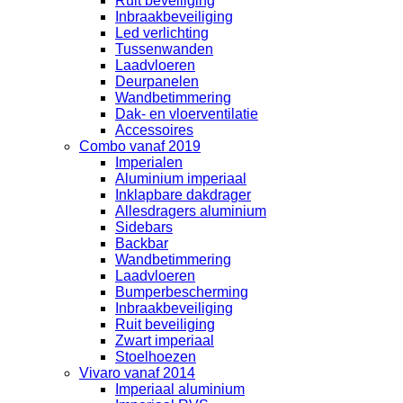
Ruit beveiliging
Inbraakbeveiliging
Led verlichting
Tussenwanden
Laadvloeren
Deurpanelen
Wandbetimmering
Dak- en vloerventilatie
Accessoires
Combo vanaf 2019
Imperialen
Aluminium imperiaal
Inklapbare dakdrager
Allesdragers aluminium
Sidebars
Backbar
Wandbetimmering
Laadvloeren
Bumperbescherming
Inbraakbeveiliging
Ruit beveiliging
Zwart imperiaal
Stoelhoezen
Vivaro vanaf 2014
Imperiaal aluminium