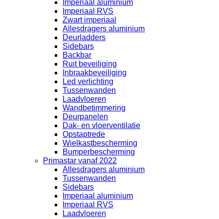
Imperiaal aluminium
Imperiaal RVS
Zwart imperiaal
Allesdragers aluminium
Deurladders
Sidebars
Backbar
Ruit beveiliging
Inbraakbeveiliging
Led verlichting
Tussenwanden
Laadvloeren
Wandbetimmering
Deurpanelen
Dak- en vloerventilatie
Opstaptrede
Wielkastbescherming
Bumperbescherming
Primastar vanaf 2022
Allesdragers aluminium
Tussenwanden
Sidebars
Imperiaal aluminium
Imperiaal RVS
Laadvloeren