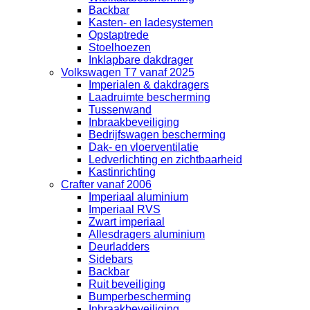
Backbar
Kasten- en ladesystemen
Opstaptrede
Stoelhoezen
Inklapbare dakdrager
Volkswagen T7 vanaf 2025
Imperialen & dakdragers
Laadruimte bescherming
Tussenwand
Inbraakbeveiliging
Bedrijfswagen bescherming
Dak- en vloerventilatie
Ledverlichting en zichtbaarheid
Kastinrichting
Crafter vanaf 2006
Imperiaal aluminium
Imperiaal RVS
Zwart imperiaal
Allesdragers aluminium
Deurladders
Sidebars
Backbar
Ruit beveiliging
Bumperbescherming
Inbraakbeveiliging