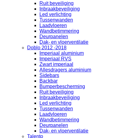
Ruit beveiliging
Inbraakbeveiliging
Led verlichting
Tussenwanden
Laadvloeren
Wandbetimmering
Deurpanelen
Dak- en vloerventilatie
Doblo 2012 -2018
Imperiaal aluminium
Imperiaal RVS
Zwart imperiaal
Allesdragers aluminium
Sidebars
Backbar
Bumperbescherming
Ruit beveiliging
Inbraakbeveiliging
Led verlichting
Tussenwanden
Laadvloeren
Wandbetimmering
Deurpanelen
Dak- en vloerventilatie
Talento