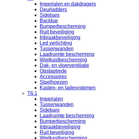
Imperialen en dakdragers
Deurladders
Sidebars
Backbar
Bumperbescherming
Ruit beveiliging
Inbraakbeveiliging
Led verlichting
Tussenwanden
Laadruimte bescherming
Wielkastbescherming
Dak- en vloerventilatie
Opstaptrede
Accessoires
Stoelhoezen
Kasten- en ladesystemen
T6.1
Imperialen
Tussenwanden
Sidebars
Laadruimte bescherming
Bumperbescherming
Inbraakbeveiliging
Ruit beveiliging
Wielkastbescherming