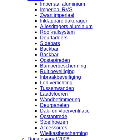
Imperiaal aluminium
Imperiaal RVS
Zwart imperiaal
Inklapbare dakdrager
Allesdragers aluminium
Roof-railsystem
Deurladders
Sidebars
Backbar
Backbar
Opstaptreden
Bumperbescherming
Ruit beveiliging
Inbraakbeveiliging
Led verlichting
Tussenwanden
Laadvloeren
Wandbetimmering
Deurpanelen
Dak- en vloerventilatie
Opstaptrede
Stoelhoezen
Accessoires
Wielkastbescherming
Ducato vanaf 2006