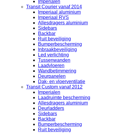
Imperialen
Transit Courier vanaf 2014
Imperiaal aluminium
Imperiaal RVS
Allesdragers aluminium
Sidebars
Backbar
Ruit beveiliging
Bumperbescherming
Inbraakbeveiliging
Led verlichting
Tussenwanden
Laadvloeren
Wandbetimmering
Deurpanelen
Dak- en vloerventilatie
Transit Custom vanaf 2012
Imperialen
Laadruimte bescherming
Allesdragers aluminium
Deurladders
Sidebars
Backbar
Bumperbescherming
Ruit beveiliging