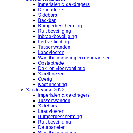
Imperialen & dakdragers
Deurladders
Sidebars
Backbar
Bumperbescherming
Ruit beveiliging
Inbraakbeveiliging
Led verlichting
Tussenwanden
Laadvloeren
Wandbetimmering en deurpanelen
Opstaptrede
Dak- en vloerventilatie
Stoelhoezen
Overig
Kastinrichting
Scudo vanaf 2022
Imperialen & dakdragers
Tussenwanden
Sidebars
Laadvloeren
Bumperbescherming
Ruit beveiliging
Deurpanelen
Wandbetimmering