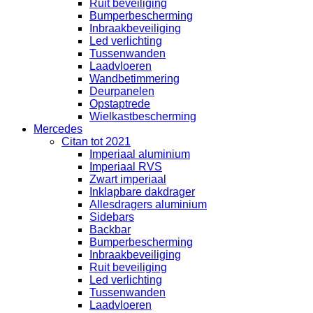
Ruit beveiliging
Bumperbescherming
Inbraakbeveiliging
Led verlichting
Tussenwanden
Laadvloeren
Wandbetimmering
Deurpanelen
Opstaptrede
Wielkastbescherming
Mercedes
Citan tot 2021
Imperiaal aluminium
Imperiaal RVS
Zwart imperiaal
Inklapbare dakdrager
Allesdragers aluminium
Sidebars
Backbar
Bumperbescherming
Inbraakbeveiliging
Ruit beveiliging
Led verlichting
Tussenwanden
Laadvloeren