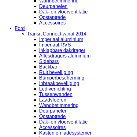
Wandbetimmering
Deurpanelen
Dak- en vloerventilatie
Opstaptrede
Accessoires
Ford
Transit Connect vanaf 2014
Imperiaal aluminium
Imperiaal RVS
Inklapbare dakdrager
Allesdragers aluminium
Sidebars
Backbar
Ruit beveiliging
Bumperbescherming
Inbraakbeveiliging
Led verlichting
Tussenwanden
Laadvloeren
Wandbetimmering
Deurpanelen
Opstaptrede
Dak- en vloerventilatie
Accessoires
Kasten en ladesystemen