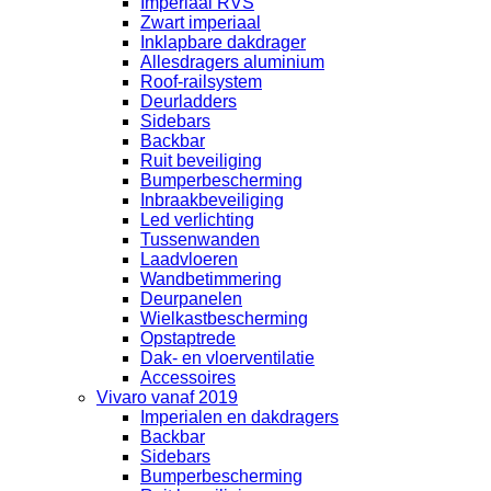
Imperiaal RVS
Zwart imperiaal
Inklapbare dakdrager
Allesdragers aluminium
Roof-railsystem
Deurladders
Sidebars
Backbar
Ruit beveiliging
Bumperbescherming
Inbraakbeveiliging
Led verlichting
Tussenwanden
Laadvloeren
Wandbetimmering
Deurpanelen
Wielkastbescherming
Opstaptrede
Dak- en vloerventilatie
Accessoires
Vivaro vanaf 2019
Imperialen en dakdragers
Backbar
Sidebars
Bumperbescherming