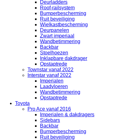
Deurladders
Roof-railsystem
Bumperbescherming
Ruit beveiliging
Wielkastbescherming
Deurpanelen
Zwart imperiaal
Wandbetimmering
Backbar
Stoelhoezen
Inklapbare dakdrager
Opstaptrede
Townstar vanaf 2022
Interstar vanaf 2022
Imperialen
Laadvloeren
Wandbetimmering
Opstaptrede
Toyota
Pro Ace vanaf 2016
Imperialen & dakdragers
Sidebars
Backbar
Bumperbescherming
Ruit beveiliging