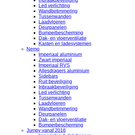
Inbraakbeveiliging
Led verlichting
Wandbetimmering
Tussenwanden
Laadvloeren
Deurpanelen
Bumperbescherming
Dak- en vloerventilatie
Kasten en ladesystemen
Nemo
Imperiaal aluminium
Zwart imperiaal
Imperiaal RVS
Allesdragers aluminium
Sidebars
Ruit beveiliging
Inbraakbeveiliging
Led verlichting
Tussenwanden
Laadvloeren
Wandbetimmering
Deurpanelen
Dak- en vloerventilatie
Bumperbescherming
Jumpy vanaf 2016