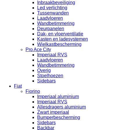
Inbraakbeveiliging
Led verlichting
Tussenwanden
Laadvloeren
Wandbetimmering
Deurpanelen
Dak- en vloerventilatie
Kasten en ladesystemen
Wielkastbescherming
Pro Ace City
Imperiaal RVS
Laadvloeren
Wandbetimmering
Overig
Stoelhoezen
Sidebars
Fiat
Fiorino
Imperiaal aluminium
Imperiaal RVS
Allesdragers aluminium
Zwart imperiaal
Bumperbescherming
Sidebars
Backbar