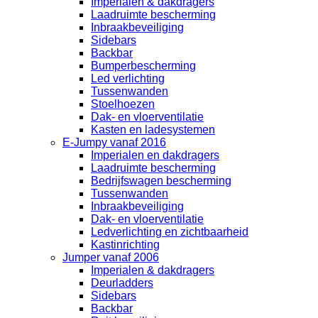
Imperialen & dakdragers
Laadruimte bescherming
Inbraakbeveiliging
Sidebars
Backbar
Bumperbescherming
Led verlichting
Tussenwanden
Stoelhoezen
Dak- en vloerventilatie
Kasten en ladesystemen
E-Jumpy vanaf 2016
Imperialen en dakdragers
Laadruimte bescherming
Bedrijfswagen bescherming
Tussenwanden
Inbraakbeveiliging
Dak- en vloerventilatie
Ledverlichting en zichtbaarheid
Kastinrichting
Jumper vanaf 2006
Imperialen & dakdragers
Deurladders
Sidebars
Backbar