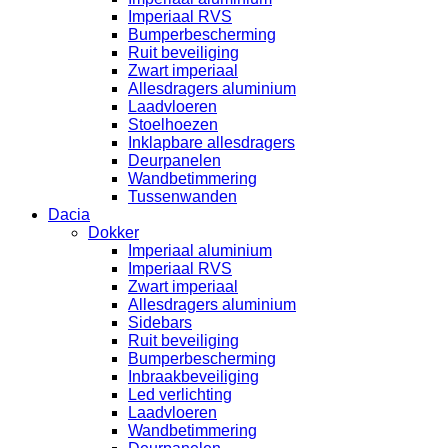
Imperiaal RVS
Bumperbescherming
Ruit beveiliging
Zwart imperiaal
Allesdragers aluminium
Laadvloeren
Stoelhoezen
Inklapbare allesdragers
Deurpanelen
Wandbetimmering
Tussenwanden
Dacia
Dokker
Imperiaal aluminium
Imperiaal RVS
Zwart imperiaal
Allesdragers aluminium
Sidebars
Ruit beveiliging
Bumperbescherming
Inbraakbeveiliging
Led verlichting
Laadvloeren
Wandbetimmering