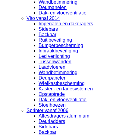
Wandbetimmering
Deurpanelen
Dak- en vloerventilatie
Vito vanaf 2014
Imperialen en dakdragers
Sidebars
Backbar
Ruit beveiliging
Bumperbescherming
Inbraakbeveiliging
Led verlichting
Tussenwanden
Laadvloeren
Wandbetimmering
Deurpanelen
Wielkastbescherming
Kasten- en ladesystemen
Opstaptrede
Dak- en vloerventilatie
Stoelhoezen
Sprinter vanaf 2006
Allesdragers aluminium
Deurladders
Sidebars
Backbar