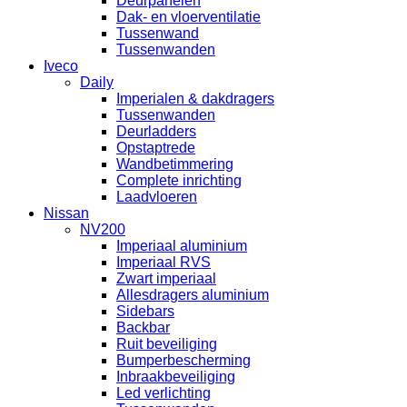
Deurpanelen
Dak- en vloerventilatie
Tussenwand
Tussenwanden
Iveco
Daily
Imperialen & dakdragers
Tussenwanden
Deurladders
Opstaptrede
Wandbetimmering
Complete inrichting
Laadvloeren
Nissan
NV200
Imperiaal aluminium
Imperiaal RVS
Zwart imperiaal
Allesdragers aluminium
Sidebars
Backbar
Ruit beveiliging
Bumperbescherming
Inbraakbeveiliging
Led verlichting