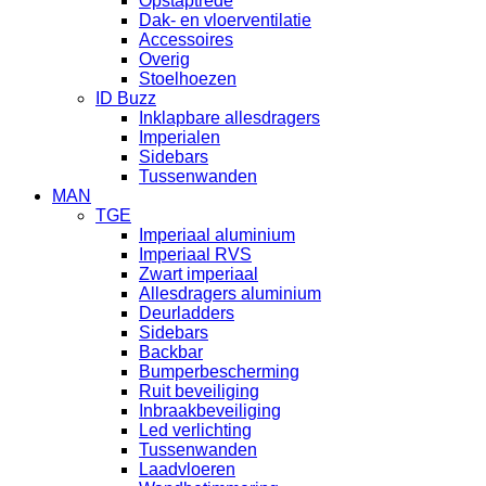
Opstaptrede
Dak- en vloerventilatie
Accessoires
Overig
Stoelhoezen
ID Buzz
Inklapbare allesdragers
Imperialen
Sidebars
Tussenwanden
MAN
TGE
Imperiaal aluminium
Imperiaal RVS
Zwart imperiaal
Allesdragers aluminium
Deurladders
Sidebars
Backbar
Bumperbescherming
Ruit beveiliging
Inbraakbeveiliging
Led verlichting
Tussenwanden
Laadvloeren