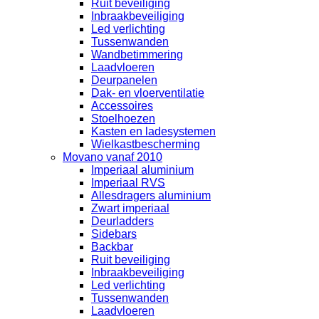
Ruit beveiliging
Inbraakbeveiliging
Led verlichting
Tussenwanden
Wandbetimmering
Laadvloeren
Deurpanelen
Dak- en vloerventilatie
Accessoires
Stoelhoezen
Kasten en ladesystemen
Wielkastbescherming
Movano vanaf 2010
Imperiaal aluminium
Imperiaal RVS
Allesdragers aluminium
Zwart imperiaal
Deurladders
Sidebars
Backbar
Ruit beveiliging
Inbraakbeveiliging
Led verlichting
Tussenwanden
Laadvloeren