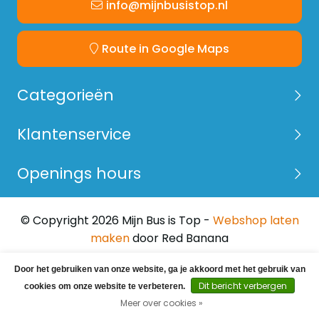
info@mijnbusistop.nl
Gewicht
30,18 KG
Route in Google Maps
let op: in sommige gevallen dienen de zij panelen
zelf aangepast te worden aan de wielkasten en/of
Categorieën
uitsparingen van de auto. Controleer altijd de
maatvoering in de auto.
Klantenservice
Levertijd 5-10 werkdagen;
Normaal gesproken is deze kast leverbaar binnen
Openings hours
10 werkdagen.
© Copyright 2026 Mijn Bus is Top -
Webshop laten
maken
door Red Banana
Door het gebruiken van onze website, ga je akkoord met het gebruik van
Dit bericht verbergen
cookies om onze website te verbeteren.
Meer over cookies »