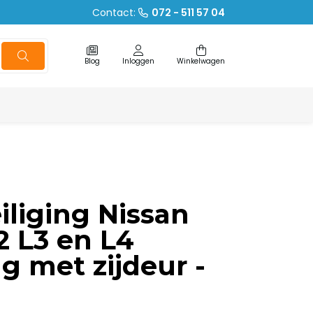
Contact:
072 - 511 57 04
Blog
Inloggen
Winkelwagen
iliging Nissan
 L3 en L4
ng met zijdeur -