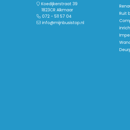
Koedijkerstraat 39
Rena
1823CR Alkmaar
Ruit 
072 - 511 57 04
Comp
info@mijnbusistop.nl
inric
Imper
Wand
Deur