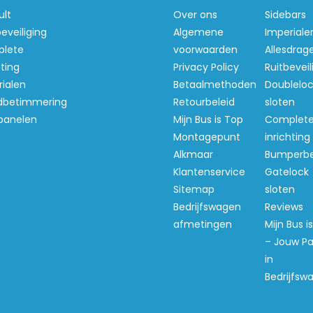
ult
Over ons
Sidebars
beveiliging
Algemene
Imperiale
lete
voorwaarden
Allesdrag
hting
Privacy Policy
Ruitbeveil
ialen
Betaalmethoden
Doubleloc
betimmering
Retourbeleid
sloten
panelen
Mijn Bus is Top
Complet
Montagepunt
inrichting
Alkmaar
Bumperb
Klantenservice
Gatelock
Sitemap
sloten
Bedrijfswagen
Reviews
afmetingen
Mijn Bus i
– Jouw Pa
in
Bedrijfsw