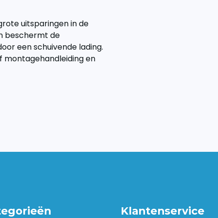
grote uitsparingen in de
ien beschermt de
door een schuivende lading.
ief montagehandleiding en
tegorieën
Klantenservice