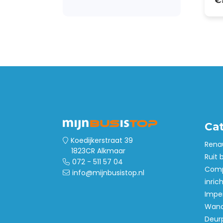
€
Ca
Koedijkerstraat 39
Rena
1823CR Alkmaar
Ruit 
072 - 511 57 04
Comp
info@mijnbusistop.nl
inric
Imper
Wand
Deur