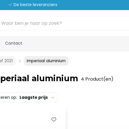
De beste leveranciers
Contact
f 2021
Imperiaal aluminium
periaal aluminium
4 Product(en)
teren op:
Laagste prijs