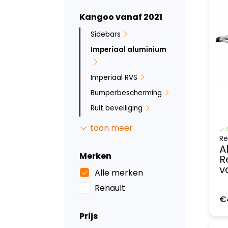
Kangoo vanaf 2021
Sidebars
Imperiaal aluminium
Imperiaal RVS
Bumperbescherming
Ruit beveiliging
Zwart imperiaal
toon meer
Allesdragers
Re
A
aluminium
Merken
R
Laadvloeren
v
Alle merken
Stoelhoezen
Renault
Inklapbare
€
allesdragers
Prijs
Deurpanelen