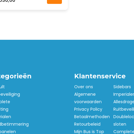
530,00
tegorieën
Klantenservice
ult
Over ons
Sidebars
beveiliging
Algemene
Imperiale
lete
voorwaarden
Allesdrag
hting
Privacy Policy
Ruitbeveil
ialen
Betaalmethoden
Doubleloc
betimmering
Retourbeleid
sloten
panelen
Mijn Bus is Top
Complet