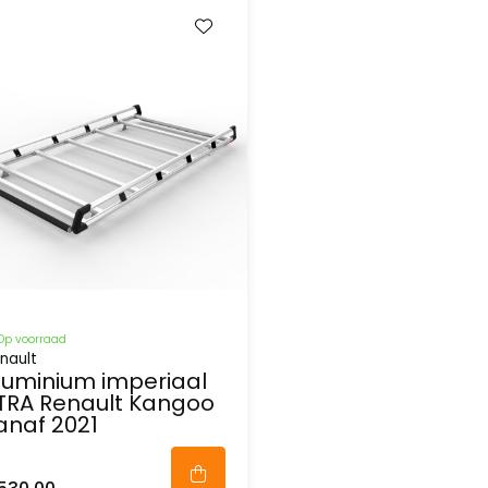
Op voorraad
nault
luminium imperiaal
TRA Renault Kangoo
anaf 2021