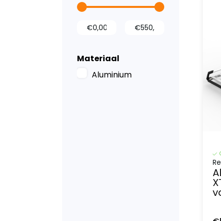
Wandbetimmering
Tussenwanden
Materiaal
Aluminium
Re
A
X
v