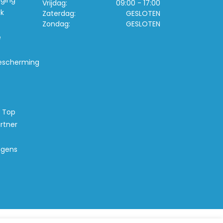
iging
Vrijdag:
09:00 - 17:00
k
Zaterdag:
GESLOTEN
Zondag:
GESLOTEN
e
escherming
s Top
rtner
agens