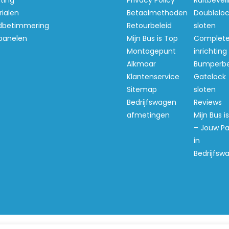
hting
Privacy Policy
Ruitbeveil
ialen
Betaalmethoden
Doubleloc
betimmering
Retourbeleid
sloten
panelen
Mijn Bus is Top
Complet
Montagepunt
inrichting
Alkmaar
Bumperb
Klantenservice
Gatelock
Sitemap
sloten
Bedrijfswagen
Reviews
afmetingen
Mijn Bus i
– Jouw Pa
in
Bedrijfsw