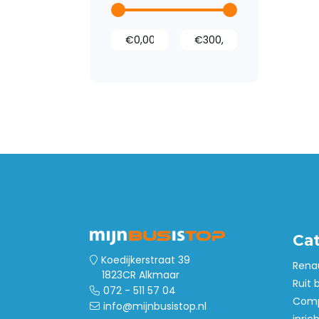
Wandbetimmering
Deurpanelen
Dak- en
vloerventilatie
Ca
Koedijkerstraat 39
Rena
1823CR Alkmaar
Ruit 
072 - 511 57 04
Comp
info@mijnbusistop.nl