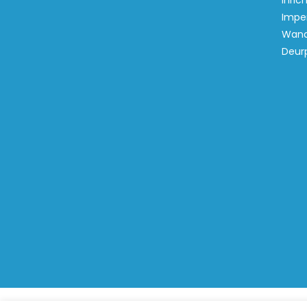
inric
Imper
Wand
Deur