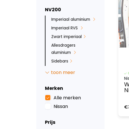
NV200
Imperiaal aluminium
Imperiaal RVS
Zwart imperiaal
Allesdragers
aluminium
Sidebars
Backbar
toon meer
Ruit beveiliging
Ni
W
Bumperbescherming
Merken
N
Inbraakbeveiliging
Alle merken
Led verlichting
Nissan
€
Tussenwanden
Prijs
Laadvloeren