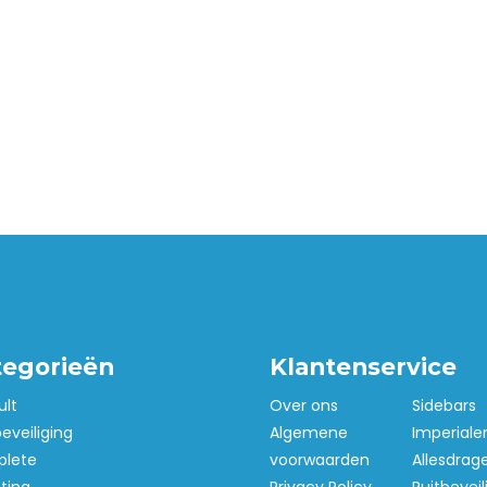
tegorieën
Klantenservice
ult
Over ons
Sidebars
beveiliging
Algemene
Imperiale
lete
voorwaarden
Allesdrag