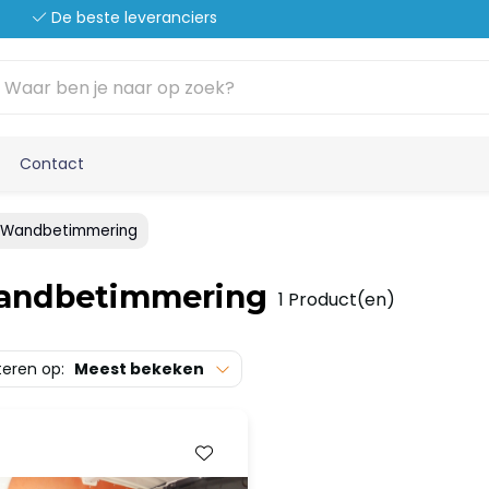
De beste leveranciers
Contact
Wandbetimmering
andbetimmering
1 Product(en)
teren op:
Meest bekeken