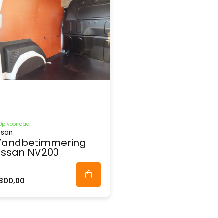
Op voorraad
ssan
andbetimmering
issan NV200
300,00