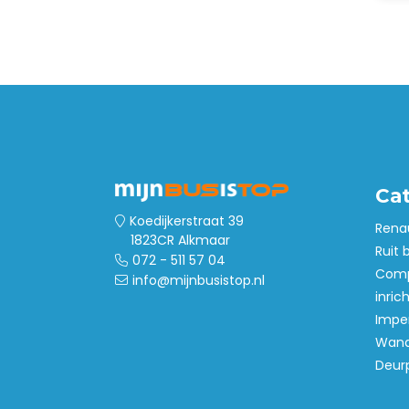
Ca
Koedijkerstraat 39
Rena
1823CR Alkmaar
Ruit 
072 - 511 57 04
Comp
info@mijnbusistop.nl
inric
Imper
Wand
Deur