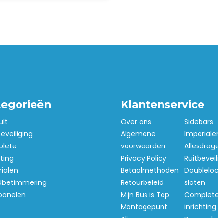
tegorieën
Klantenservice
ult
Over ons
Sidebars
beveiliging
Algemene
Imperiale
lete
voorwaarden
Allesdrag
hting
Privacy Policy
Ruitbeveil
ialen
Betaalmethoden
Doubleloc
betimmering
Retourbeleid
sloten
panelen
Mijn Bus is Top
Complet
Montagepunt
inrichting