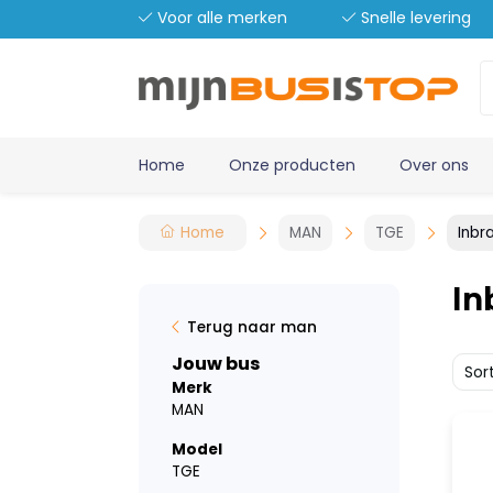
Voor alle merken
Snelle levering
Home
Onze producten
Over ons
Home
MAN
TGE
Inbr
In
Terug naar man
Jouw bus
Sor
Merk
MAN
Model
TGE