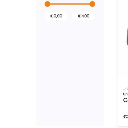
Laadvloeren
Wandbetimmering
Deurpanelen
Dak- en
vloerventilatie
Opstaptrede
Accessoires
un
G
€