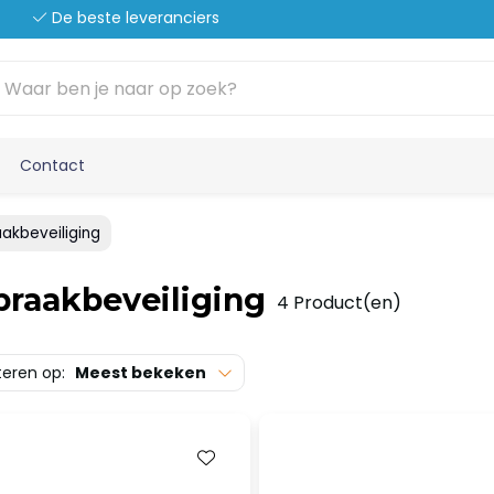
De beste leveranciers
Contact
aakbeveiliging
braakbeveiliging
4 Product(en)
teren op:
Meest bekeken