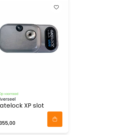
Op voorraad
iverseel
atelock XP slot
355,00