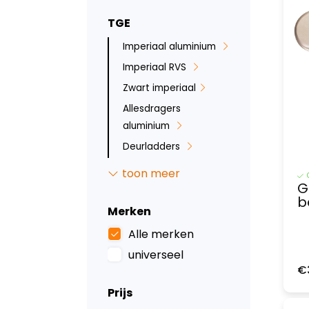
TGE
Imperiaal aluminium
Imperiaal RVS
Zwart imperiaal
Allesdragers
aluminium
Deurladders
Sidebars
toon meer
G
Backbar
b
Bumperbescherming
Merken
Ruit beveiliging
Alle merken
Inbraakbeveiliging
universeel
€
Led verlichting
Prijs
Tussenwanden