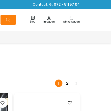
Contact:
072 - 511 57 04
Blog
Inloggen
Winkelwagen
1
2