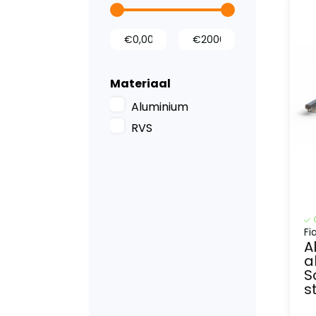
Wielkastbescherming
Materiaal
Aluminium
RVS
Fi
A
a
S
s