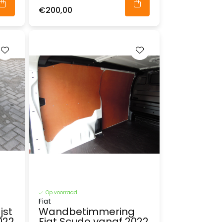
€200,00
Op voorraad
Fiat
jst
Wandbetimmering
022
Fiat Scudo vanaf 2022