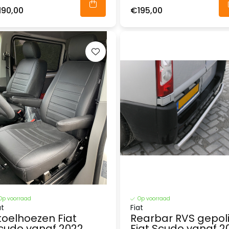
190,00
€195,00
Op voorraad
Op voorraad
at
Fiat
toelhoezen Fiat
Rearbar RVS gepoli
cudo vanaf 2022
Fiat Scudo vanaf 2