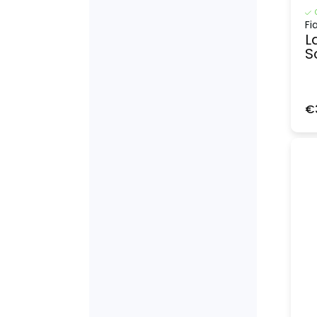
Fi
L
S
€