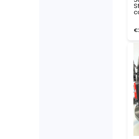
S
c
€