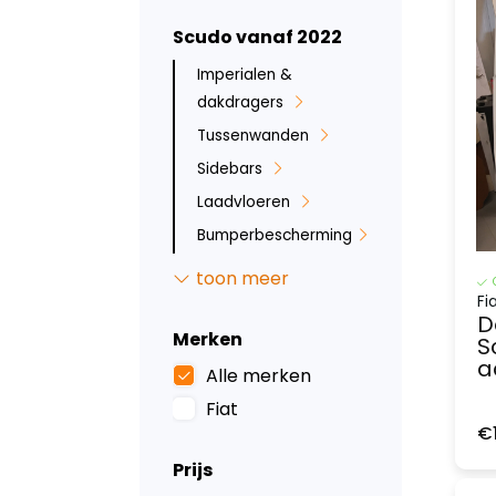
Scudo vanaf 2022
Imperialen &
dakdragers
Tussenwanden
Sidebars
Laadvloeren
Bumperbescherming
Ruit beveiliging
toon meer
Deurpanelen
Fi
D
Wandbetimmering
Merken
S
a
Backbar
Alle merken
Overig
Fiat
€
Kasten en
ladesystemen
Prijs
Stoelhoezen