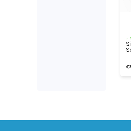
S
S
€