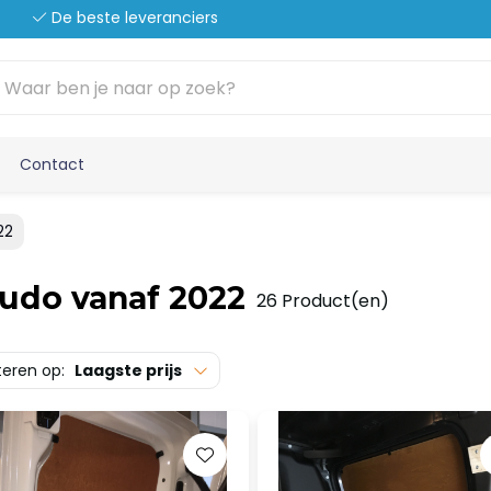
De beste leveranciers
Contact
22
udo vanaf 2022
26 Product(en)
teren op:
Laagste prijs