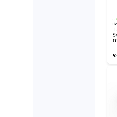
Fi
T
S
m
€