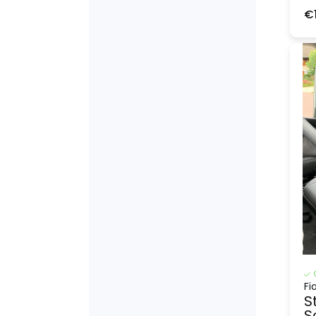
€
Fi
S
S