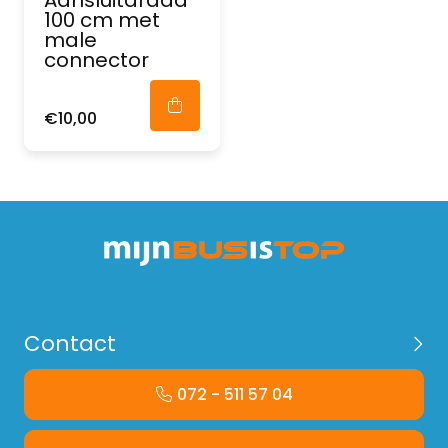
Aansluitdraad
100 cm met
male
connector
€10,00
Contact
072 - 511 57 04