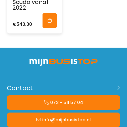
Scudo vanaf
2022
€540,00
Contact
072 - 511 57 04
info@mijnbusistop.nl