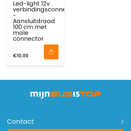
Led-light 12v
verbindingsconnector
-
Aansluitdraad
100 cm met
male
connector
€10,00
Contact