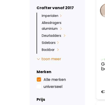
Crafter vanaf 2017
Imperialen
Allesdragers
aluminium
Deurladders
Sidebars
Backbar
Ruit beveiliging
toon meer
G
Inbraakbeveiliging
b
Led verlichting
Merken
Tussenwanden
Alle merken
Laadvloeren
universeel
€
Wandbetimmering
Prijs
Deurpanelen