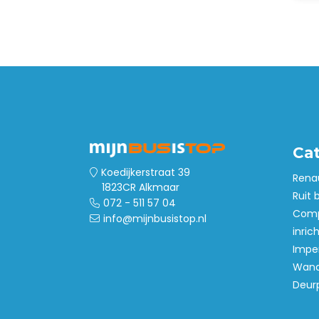
Ca
Koedijkerstraat 39
Rena
1823CR Alkmaar
Ruit 
072 - 511 57 04
Comp
info@mijnbusistop.nl
inric
Imper
Wand
Deur