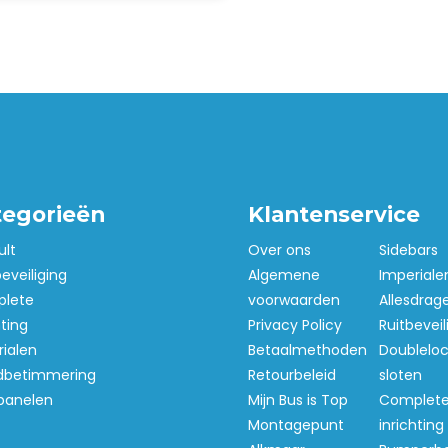
tegorieën
Klantenservice
ult
Over ons
Sidebars
beveiliging
Algemene
Imperiale
lete
voorwaarden
Allesdrag
hting
Privacy Policy
Ruitbeveil
ialen
Betaalmethoden
Doubleloc
betimmering
Retourbeleid
sloten
panelen
Mijn Bus is Top
Complet
Montagepunt
inrichting