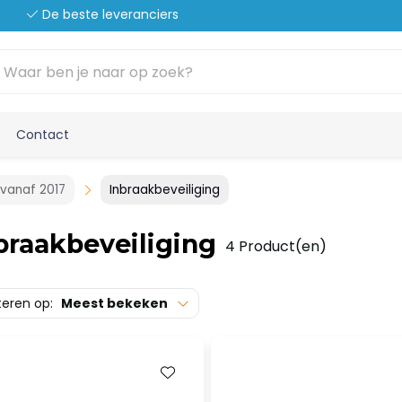
De beste leveranciers
Contact
 vanaf 2017
Inbraakbeveiliging
braakbeveiliging
4 Product(en)
teren op:
Meest bekeken