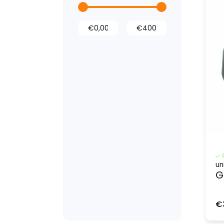
Bumperbescherming
Opstaptrede
Dak- en
vloerventilatie
Accessoires
Overig
Stoelhoezen
un
G
€