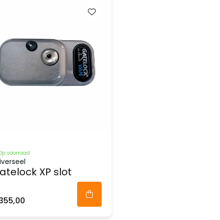
Op voorraad
iverseel
atelock XP slot
355,00