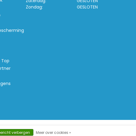
k
Zaterdag:
GESLOTEN
Zondag:
GESLOTEN
e
escherming
s Top
rtner
agens
d Banana
bericht verbergen
Meer over cookies »