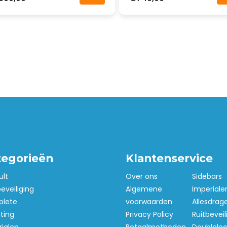
tegorieën
Klantenservice
ult
Over ons
Sidebars
beveiliging
Algemene
Imperiale
lete
voorwaarden
Allesdrag
hting
Privacy Policy
Ruitbeveil