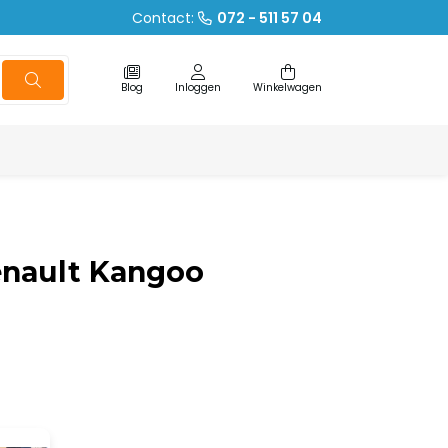
Contact:
072 - 511 57 04
Blog
Inloggen
Winkelwagen
nault Kangoo