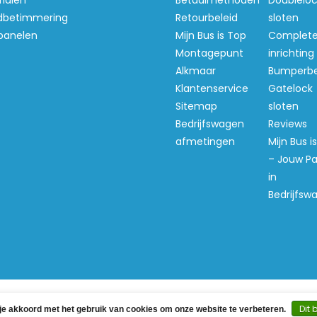
ialen
Betaalmethoden
Doubleloc
betimmering
Retourbeleid
sloten
panelen
Mijn Bus is Top
Complet
Montagepunt
inrichting
Alkmaar
Bumperb
Klantenservice
Gatelock
Sitemap
sloten
Bedrijfswagen
Reviews
afmetingen
Mijn Bus i
– Jouw Pa
in
Bedrijfsw
ght 2026 Mijn Bus is Top -
Webshop laten maken
door Re
Dit 
 je akkoord met het gebruik van cookies om onze website te verbeteren.