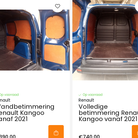
Op voorraad
Op voorraad
nault
Renault
andbetimmering
Volledige
enault Kangoo
betimmering Renau
anaf 2021
Kangoo vanaf 2021
390,00
€740,00