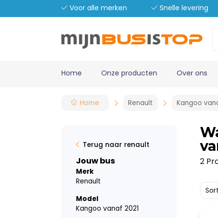
Voor alle merken
Snelle levering
Home
Onze producten
Over ons
Home
Renault
Kangoo vana
Wa
va
Terug naar renault
Jouw bus
2 Pr
Merk
Renault
Sor
Model
Kangoo vanaf 2021