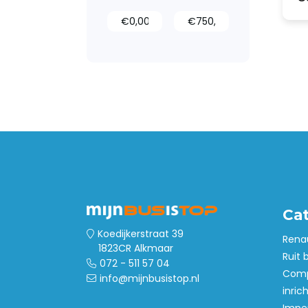
Tussenwanden
Ca
Koedijkerstraat 39
Rena
1823CR Alkmaar
Ruit 
072 - 511 57 04
Comp
info@mijnbusistop.nl
inric