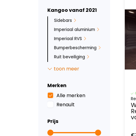
Kangoo vanaf 2021
Sidebars
Imperiaal aluminium
Imperiaal RVS
Bumperbescherming
Ruit beveiliging
Zwart imperiaal
toon meer
Allesdragers
aluminium
Merken
Laadvloeren
Alle merken
Re
Stoelhoezen
W
Renault
R
Inklapbare
v
allesdragers
Prijs
Deurpanelen
€
Wandbetimmering