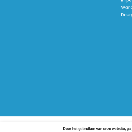
Imper
Wand
Deur
© Copyri
Door het gebruiken van onze website, ga