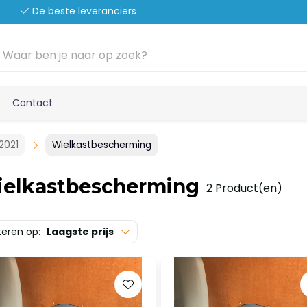
De beste leveranciers
Contact
2021
Wielkastbescherming
elkastbescherming
2 Product(en)
teren op:
Laagste prijs