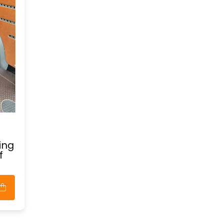
ing
f