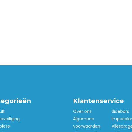
tegorieën
Klantenservice
ult
Over ons
Sidebars
beveiliging
Algemene
Imperiale
lete
voorwaarden
Allesdrag