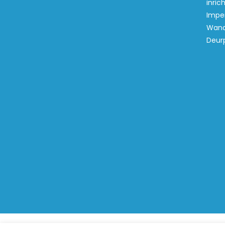
inric
Imper
Wand
Deur