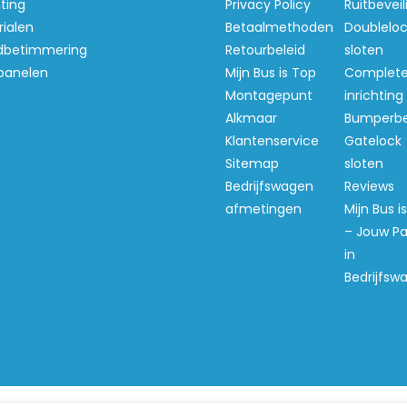
hting
Privacy Policy
Ruitbeveil
ialen
Betaalmethoden
Doubleloc
betimmering
Retourbeleid
sloten
panelen
Mijn Bus is Top
Complet
Montagepunt
inrichting
Alkmaar
Bumperb
Klantenservice
Gatelock
Sitemap
sloten
Bedrijfswagen
Reviews
afmetingen
Mijn Bus i
– Jouw Pa
in
Bedrijfsw