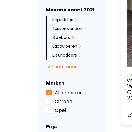
Movano vanaf 2021
Imperialen
Tussenwanden
Sidebars
Laadvloeren
Deurladders
Bumperbescherming
toon meer
Ruit beveiliging
Ci
Backbar
Merken
W
Opstaptrede
O
Alle merken
2
Wandbetimmering
Citroen
Wielkastbescherming
Opel
€
Stoelhoezen
Prijs