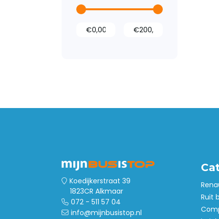
Ca
Koedijkerstraat 39
Rena
1823CR Alkmaar
Ruit 
072 - 511 57 04
Comp
info@mijnbusistop.nl