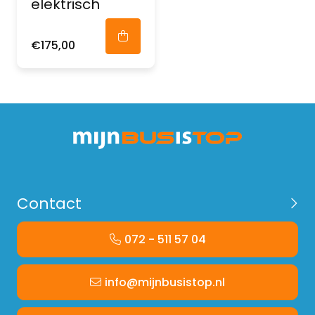
elektrisch
€175,00
Contact
072 - 511 57 04
info@mijnbusistop.nl