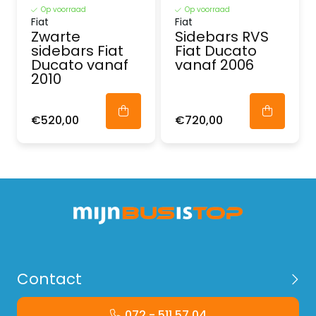
Op voorraad
Op voorraad
Fiat
Fiat
Zwarte
Sidebars RVS
sidebars Fiat
Fiat Ducato
Ducato vanaf
vanaf 2006
2010
€520,00
€720,00
Contact
072 - 511 57 04