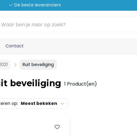
De beste leveranciers
Contact
2021
Ruit beveiliging
it beveiliging
1 Product(en)
teren op:
Meest bekeken