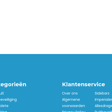
tegorieën
Klantenservice
ult
Over ons
Sidebars
beveiliging
Algemene
Imperiale
lete
voorwaarden
Allesdrag