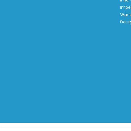
inric
Imper
Wand
Deur