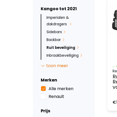
Kangoo tot 2021
Imperialen &
dakdragers
Sidebars
Backbar
Ruit beveiliging
Inbraakbeveiliging
Led verlichting
toon meer
Tussenwanden
Re
R
Laadvloeren
Merken
R
v
Wandbetimmering
Alle merken
Deurpanelen
Renault
€
Dak- en
vloerventilatie
Prijs
Bumperbescherming