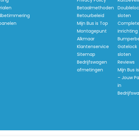
hting
Privacy Policy
Ruitbeveil
ialen
Betaalmethoden
Doubleloc
betimmering
Retourbeleid
sloten
panelen
Mijn Bus is Top
Complet
Montagepunt
inrichting
Alkmaar
Bumperb
Klantenservice
Gatelock
Sitemap
sloten
Bedrijfswagen
Reviews
afmetingen
Mijn Bus i
– Jouw Pa
in
Bedrijfsw