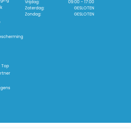
iging
Vrijdag:
09:00 - 17:00
k
Zaterdag:
GESLOTEN
Zondag:
GESLOTEN
e
escherming
s Top
rtner
agens