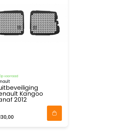
Op voorraad
nault
uitbeveiliging
enault Kangoo
anaf 2012
130,00