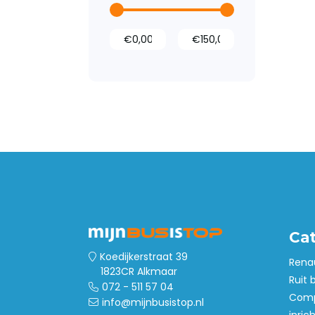
Ca
Koedijkerstraat 39
Rena
1823CR Alkmaar
Ruit 
072 - 511 57 04
Comp
info@mijnbusistop.nl