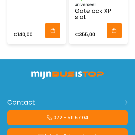
universeel
Gatelock XP
slot
€140,00
€355,00
Contact
072 - 511 57 04