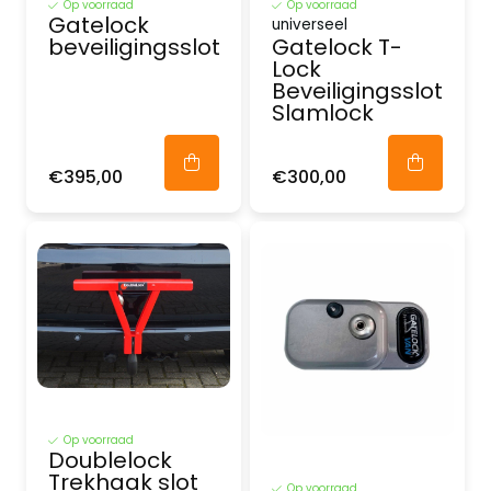
Op voorraad
Op voorraad
Gatelock
universeel
beveiligingsslot
Gatelock T-
Lock
Beveiligingsslot
Slamlock
€395,00
€300,00
Op voorraad
Doublelock
Trekhaak slot
Op voorraad