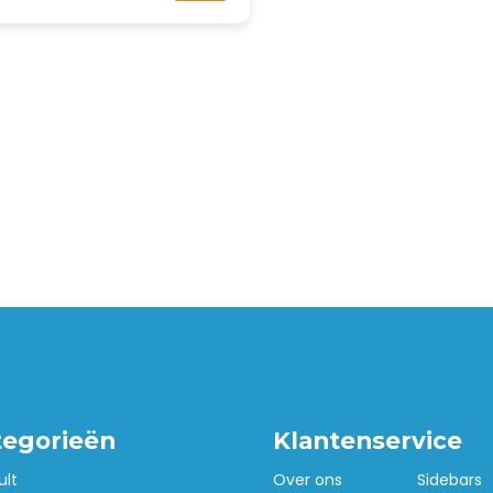
tegorieën
Klantenservice
ult
Over ons
Sidebars