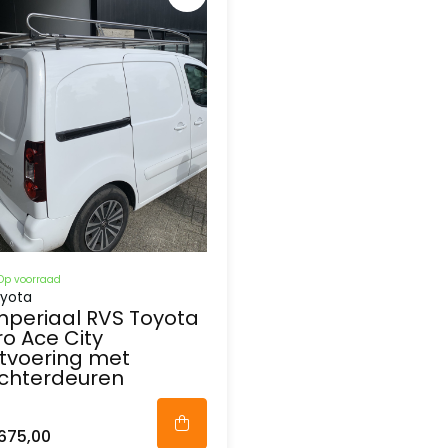
Op voorraad
yota
mperiaal RVS Toyota
ro Ace City
itvoering met
chterdeuren
675,00