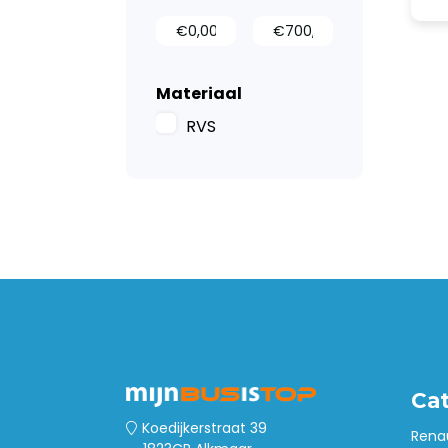
Materiaal
RVS
Ca
Koedijkerstraat 39
Rena