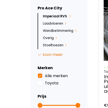
Pro Ace City
Imperiaal RVS
Laadvloeren
Wandbetimmering
Overig
Stoelhoezen
Sidebars
toon meer
Merken
To
Alle merken
I
P
Toyota
u
a
Prijs
€