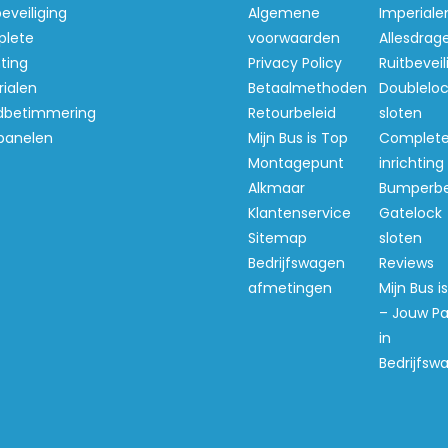
beveiliging
Algemene
Imperiale
lete
voorwaarden
Allesdrag
hting
Privacy Policy
Ruitbeveil
ialen
Betaalmethoden
Doubleloc
betimmering
Retourbeleid
sloten
panelen
Mijn Bus is Top
Complet
Montagepunt
inrichting
Alkmaar
Bumperb
Klantenservice
Gatelock
Sitemap
sloten
Bedrijfswagen
Reviews
afmetingen
Mijn Bus i
– Jouw Pa
in
Bedrijfsw