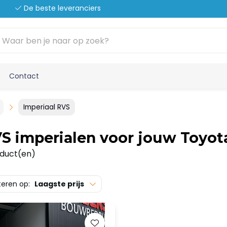
De beste leveranciers
Contact
Imperiaal RVS
S imperialen voor jouw Toyota
oduct(en)
teren op:
Laagste prijs