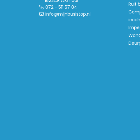
1823CR Alkmaar
Ruit 
072 - 511 57 04
Comp
info@mijnbusistop.nl
inric
Imper
Wand
Deur