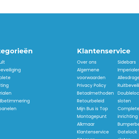
tegorieën
Klantenservice
ult
Over ons
Sidebars
beveiliging
Algemene
Imperiale
lete
voorwaarden
Allesdrag
hting
Privacy Policy
Ruitbeveil
ialen
Betaalmethoden
Doubleloc
betimmering
Retourbeleid
sloten
panelen
Mijn Bus is Top
Complet
Montagepunt
inrichting
Alkmaar
Bumperb
Klantenservice
Gatelock