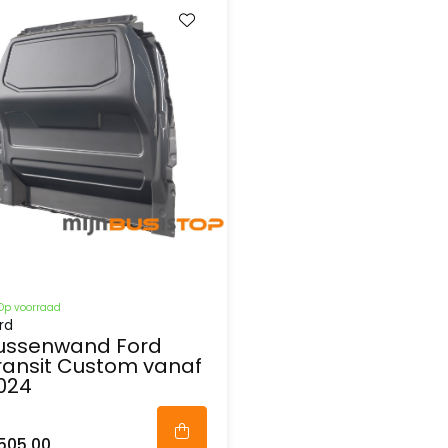
Op voorraad
rd
ussenwand Ford
ransit Custom vanaf
024
505,00