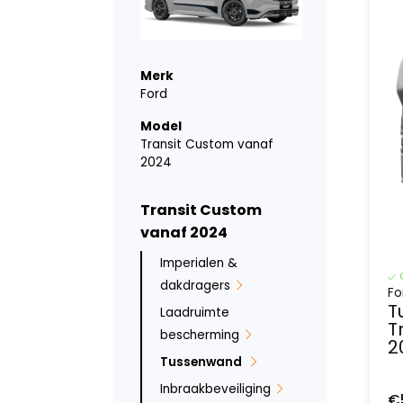
Merk
Ford
Model
Transit Custom vanaf
2024
Transit Custom
vanaf 2024
Imperialen &
dakdragers
Fo
T
Laadruimte
T
bescherming
2
Tussenwand
Inbraakbeveiliging
€