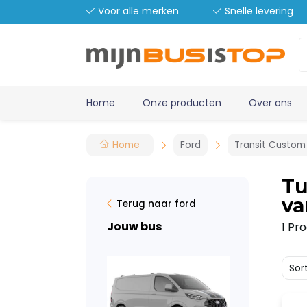
Voor alle merken
Snelle levering
Home
Onze producten
Over ons
Home
Ford
Transit Custom
Tu
va
Terug naar ford
Jouw bus
1 Pr
Sor