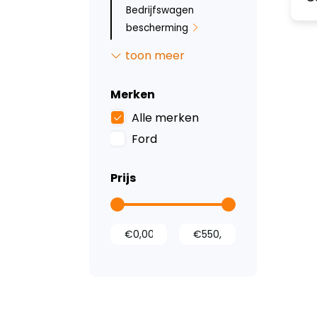
Bedrijfswagen
bescherming
Dak- en
toon meer
vloerventilatie
Stoelhoezen en
Merken
rubberen matten
Alle merken
Ledverlichting en
Ford
zichtbaarheid
Kastinrichting
Prijs
Accessoires