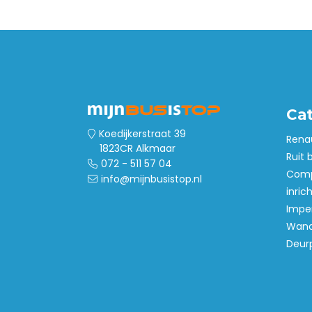
Ca
Koedijkerstraat 39
Rena
1823CR Alkmaar
Ruit 
072 - 511 57 04
Comp
info@mijnbusistop.nl
inric
Imper
Wand
Deur