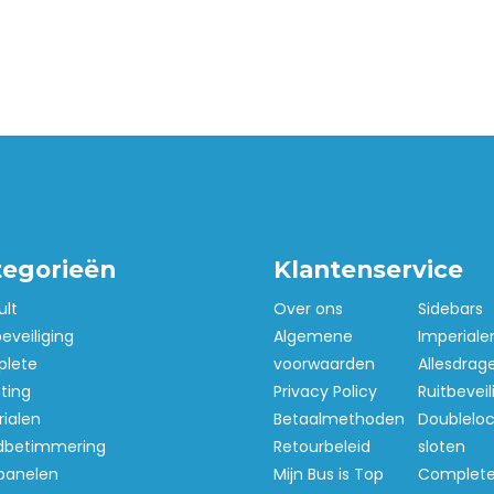
tegorieën
Klantenservice
ult
Over ons
Sidebars
beveiliging
Algemene
Imperiale
lete
voorwaarden
Allesdrag
hting
Privacy Policy
Ruitbeveil
ialen
Betaalmethoden
Doubleloc
betimmering
Retourbeleid
sloten
panelen
Mijn Bus is Top
Complet