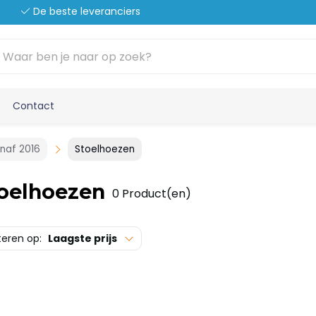
De beste leveranciers
Contact
anaf 2016
Stoelhoezen
oelhoezen
0 Product(en)
teren op:
Laagste prijs