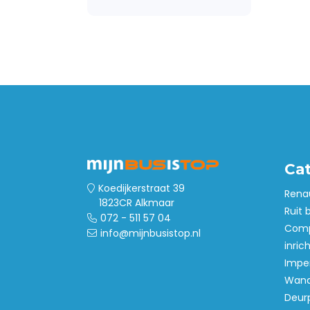
Bumperbescherming
Ca
Koedijkerstraat 39
Rena
1823CR Alkmaar
Ruit 
072 - 511 57 04
Comp
info@mijnbusistop.nl
inric
Imper
Wand
Deur