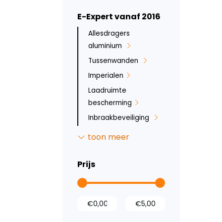
E-Expert vanaf 2016
Allesdragers
aluminium
Tussenwanden
Imperialen
Laadruimte
bescherming
Inbraakbeveiliging
Backbar
toon meer
Inklapbare dakdrager
Prijs
Kasten en
ladesystemen
Stoelhoezen
Sidebars