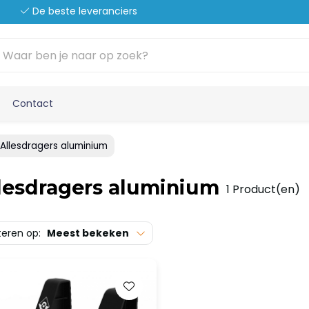
De beste leveranciers
Contact
Allesdragers aluminium
lesdragers aluminium
1 Product(en)
teren op:
Meest bekeken