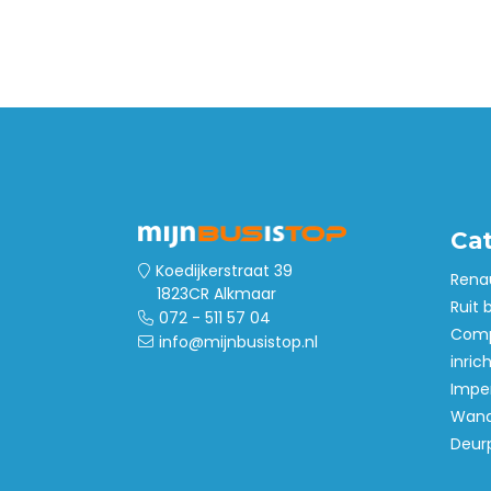
Wandbetimmering
Deurpanelen
Dak- en
vloerventilatie
Ca
Koedijkerstraat 39
Rena
1823CR Alkmaar
Ruit 
072 - 511 57 04
Comp
info@mijnbusistop.nl
inric
Imper
Wand
Deur