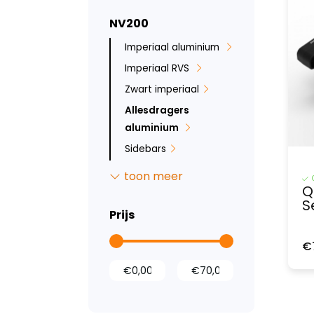
NV200
Imperiaal aluminium
Imperiaal RVS
Zwart imperiaal
Allesdragers
aluminium
Sidebars
Backbar
toon meer
Q
Ruit beveiliging
S
Bumperbescherming
Prijs
Inbraakbeveiliging
€
Led verlichting
Tussenwanden
Laadvloeren