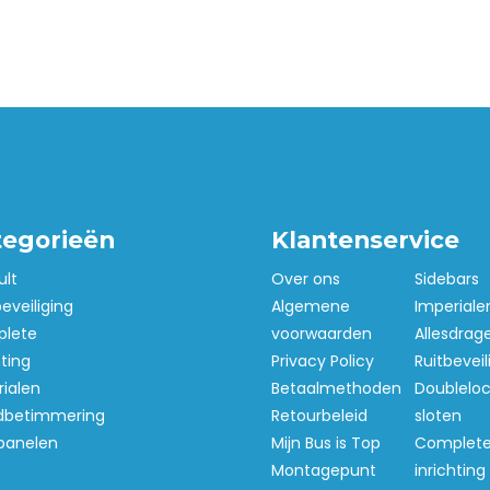
tegorieën
Klantenservice
ult
Over ons
Sidebars
beveiliging
Algemene
Imperiale
lete
voorwaarden
Allesdrag
hting
Privacy Policy
Ruitbeveil
ialen
Betaalmethoden
Doubleloc
betimmering
Retourbeleid
sloten
panelen
Mijn Bus is Top
Complet
Montagepunt
inrichting