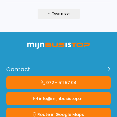
_x000D_
Toon meer
Let op; deze set is alleen passend op de Ford
Transit Custom vanaf 2024 tot heden.
Contact
072 - 511 57 04
info@mijnbusistop.nl
Route in Google Maps