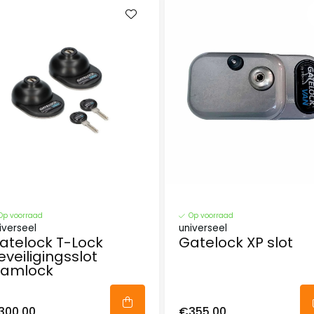
Op voorraad
Op voorraad
iverseel
universeel
atelock T-Lock
Gatelock XP slot
eveiligingsslot
lamlock
300,00
€355,00