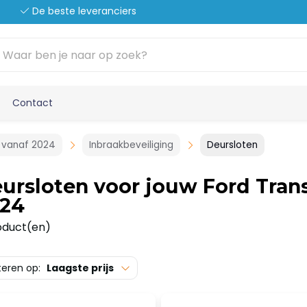
De beste leveranciers
Contact
 vanaf 2024
Inbraakbeveiliging
Deursloten
ursloten voor jouw Ford Tran
24
oduct(en)
teren op:
Laagste prijs