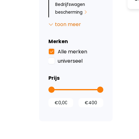
Bedrijfswagen
bescherming
Dak- en
toon meer
vloerventilatie
Stoelhoezen en
Merken
rubberen matten
Alle merken
Ledverlichting en
universeel
zichtbaarheid
Kastinrichting
Prijs
Accessoires