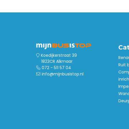
Ca
Koedijkerstraat 39
Rena
1823CR Alkmaar
Ruit 
072 - 511 57 04
Comp
info@mijnbusistop.nl
inric
Imper
Wand
Deur