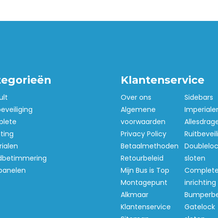
tegorieën
Klantenservice
ult
Over ons
Sidebars
beveiliging
Algemene
Imperiale
lete
voorwaarden
Allesdrag
hting
Privacy Policy
Ruitbeveil
ialen
Betaalmethoden
Doubleloc
betimmering
Retourbeleid
sloten
panelen
Mijn Bus is Top
Complet
Montagepunt
inrichting
Alkmaar
Bumperb
Klantenservice
Gatelock