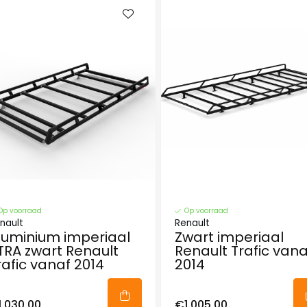
Op voorraad
Op voorraad
nault
Renault
luminium imperiaal
Zwart imperiaal
TRA zwart Renault
Renault Trafic vana
rafic vanaf 2014
2014
1.030,00
€1.005,00