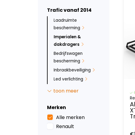
Trafic vanaf 2014
Laadruimte
bescherming
Imperialen &
dakdragers
Bedrijfswagen
bescherming
Inbraakbeveiliging
Led verlichting
Tussenwanden
toon meer
Dak- en
Re
A
vloerventilatie
Merken
X
Opstaptrede
T
Alle merken
Kasten en
Renault
ladesystemen
€