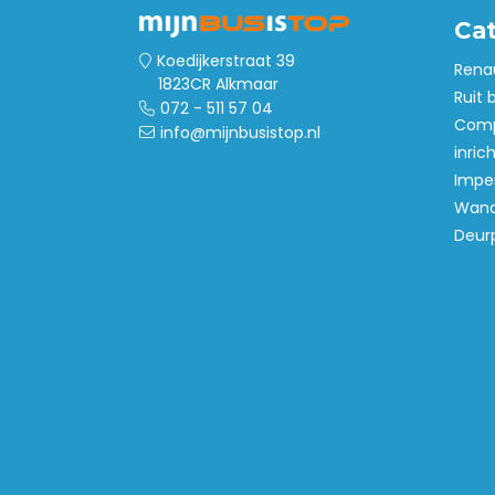
Ca
Koedijkerstraat 39
Rena
1823CR Alkmaar
Ruit 
072 - 511 57 04
Comp
info@mijnbusistop.nl
inric
Imper
Wand
Deur