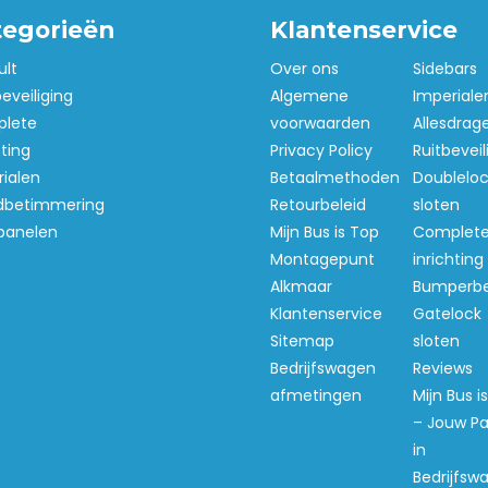
tegorieën
Klantenservice
ult
Over ons
Sidebars
beveiliging
Algemene
Imperiale
lete
voorwaarden
Allesdrag
hting
Privacy Policy
Ruitbeveil
ialen
Betaalmethoden
Doubleloc
betimmering
Retourbeleid
sloten
panelen
Mijn Bus is Top
Complet
Montagepunt
inrichting
Alkmaar
Bumperb
Klantenservice
Gatelock
Sitemap
sloten
Bedrijfswagen
Reviews
afmetingen
Mijn Bus i
– Jouw Pa
in
Bedrijfsw