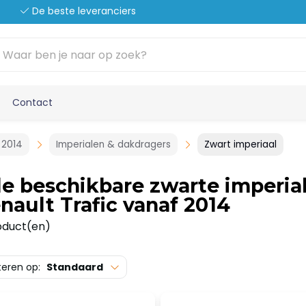
De beste leveranciers
Contact
 2014
Imperialen & dakdragers
Zwart imperiaal
le beschikbare zwarte imperia
nault Trafic vanaf 2014
oduct(en)
teren op:
Standaard